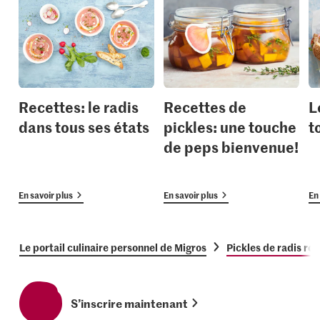
Recettes: le radis
Recettes de
L
dans tous ses états
pickles: une touche
t
de peps bienvenue!
En savoir plus
En savoir plus
En 
Le portail culinaire personnel de Migros
Pickles de radis ro
S’inscrire maintenant