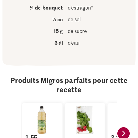
¼ de bouquet
d’estragon*
½ cc
de sel
15 g
de sucre
3 dl
d’eau
Produits Migros parfaits pour cette
recette
1.55
2.80