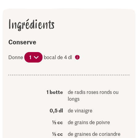
Ingrédients
Conserve
Donne
1
bocal de 4 dl
1 botte
de radis roses ronds ou
longs
0,5 dl
de vinaigre
½ cc
de grains de poivre
½ cc
de graines de coriandre