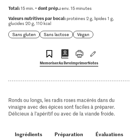
Total:
dont prép.:
15 min. •
env. 15 minutes
Valeurs nutritives par bocal:
protéines 2 g, lipides 1 g,
glucides 20 g, 110 kcal
Sans gluten
Sans lactose
Végan
Memoriser
Au livre
Imprimer
Notes
Ronds ou longs, les radis roses macérés dans du
vinaigre avec des épices sont faciles à préparer.
Délicieux à l’apéritif ou avec de la viande froide.
Ingrédients
Préparation
Évaluations