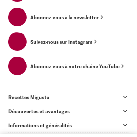
Abonnez-vous à la newsletter
Suivez-nous sur Instagram
Abonnez-vous à notre chaîne YouTube
Recettes Migusto
App Migusto
Découvertes et avantages
Idées de menus
Trucs & astuces
Informations et généralités
Plats principaux
On en parle...
Questions concernant Migusto