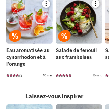
Bookmark
Bookmar
recipe
recipe
or
or
add
add
it
it
to
to
your
your
collections.
collection
Eau aromatisée au
Salade de fenouil
S
cynorrhodon et à
aux framboises
s
l'orange
10 min.
15 min.
Laissez-vous inspirer