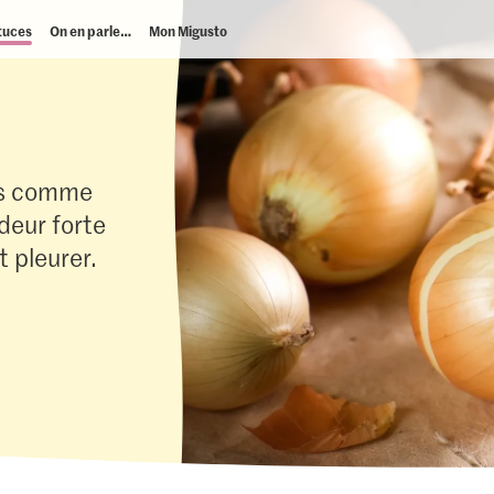
tuces
On en parle…
Mon Migusto
ans comme
deur forte
it pleurer.