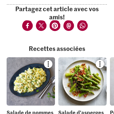
Partagez cet article avec vos
amis!
Recettes associées
Bookmark
Bookmar
recipe
recipe
or
or
add
add
it
it
to
to
your
your
collections.
collection
Salade de pommes
Salade d'asperges
P