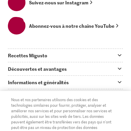
Suivez-nous sur Instagram
Abonnez-vous à notre chaîne YouTube
Recettes Migusto
App Migusto
Découvertes et avantages
Idées de menus
Trucs & astuces
Informations et généralités
Plats principaux
On en parle...
Questions concernant Migusto
Découvrir
Nous et nos partenaires utilisons des cookies et des
Simple & vite prêt
Tutoriels
Cuisiner avec Migusto
Supermarché
technologies similaires pour fournir, protéger, analyser et
améliorer nos services et pour personnaliser nos services et
Apéritif
FR
Glossaire des ingrédients
DE
IT
Service clientèle & contact
publicités, aussi sur les sites web de tiers. Les données
Migros Online
peuvent également être transférées vers des pays qui n'ont
Préparations au four
Login Migusto
peut-être pas un niveau de protection des données
Publicité
À propos de Migros