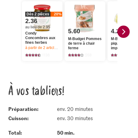
Dès 2 pièces
20%
2.36
au lieu de 2.95
5.60
4.25
Condy
Concombres aux
M-Budget Pommes
M-Budget Œufs
fines herbes
de terre à chair
pique-nique 48+
à partir de 2
articles,
Offre valable du 6.8 au 12.8.2026, jusqu’à épu
ferme
importés, élev
au sol
1136
258
651
À vos tabliers!
Préparation:
env. 20 minutes
cuisson:
env. 30 minutes
Total:
50 min.