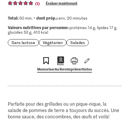
(1)
Évaluer maintenant
Total:
dont prép.:
50 min. •
env. 20 minutes
Valeurs nutritives par personne:
protéines 14 g, lipides 17 g,
glucides 53 g, 410 kcal
Sans lactose
Végétarien
Salades
Memoriser
Au livre
Imprimer
Notes
Parfaite pour des grillades ou un pique-nique, la
salade de pommes de terre a toujours du succès. Une
bonne sauce, des concombres, des œufs et voilà!