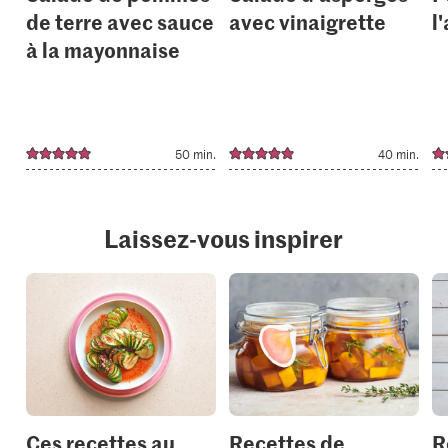
de terre avec sauce
avec vinaigrette
l'
à la mayonnaise
50 min.
40 min.
Laissez-vous inspirer
Ces recettes au
Recettes de
R