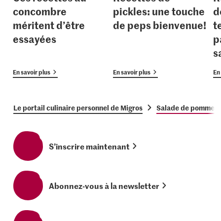
concombre
pickles: une touche
d
méritent d’être
de peps bienvenue!
t
essayées
p
s
En savoir plus
En savoir plus
En 
Le portail culinaire personnel de Migros
Salade de pommes d
S’inscrire maintenant
Abonnez-vous à la newsletter