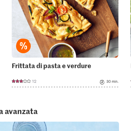
Frittata di pasta e verdure
12
30 min.
ta avanzata