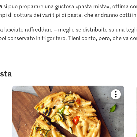
a
si può preparare una gustosa «pasta mista», ottima con 
mpi di cottura dei vari tipi di pasta, che andranno cotti 
 lasciato raffreddare – meglio se distribuito su una teglia
oi conservato in frigorifero. Tieni conto, però, che va c
asta
kmark
Bookmark
pe
recipe
or
add
it
to
your
ctions.
collections.