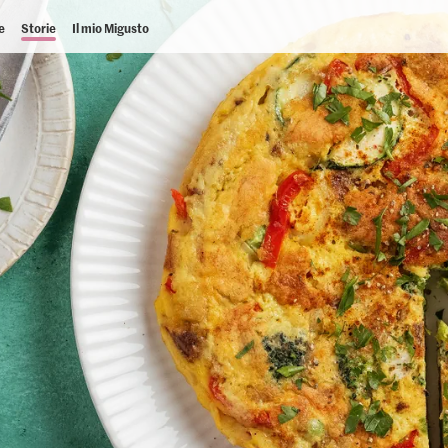
e
Storie
Il mio Migusto