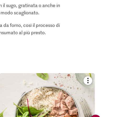
il sugo, gratinata o anche in
in modo scaglionato.
 da forno, così il processo di
onsumato al più presto.
Bookmark
recipe
or
add
it
to
your
collections.