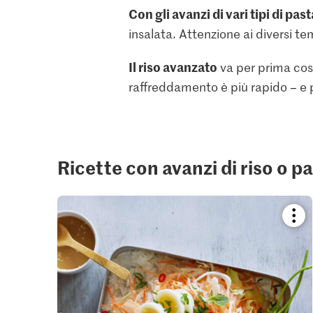
Con gli avanzi di vari tipi di past
insalata. Attenzione ai diversi te
Il riso avanzato
va per prima cosa
raffreddamento è più rapido – e p
Ricette con avanzi di riso o p
Boo
reci
or
add
it
to
your
colle