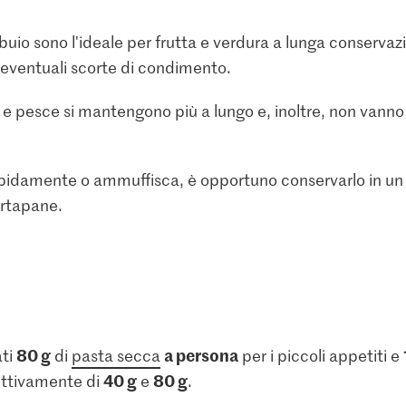
 buio sono l'ideale per frutta e verdura a lunga conservaz
eventuali scorte di condimento.
 e pesce si mantengono più a lungo e, inoltre, non vanno
pidamente o ammuffisca, è opportuno conservarlo in un s
ortapane.
o
80 g
a persona
ati
di
pasta secca
per i piccoli appetiti e
40 g
80 g
ettivamente di
e
.