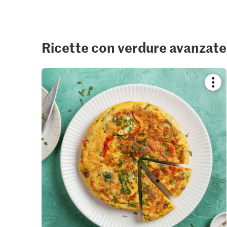
Ricette con verdure avanzate
Boo
reci
or
add
it
to
your
colle