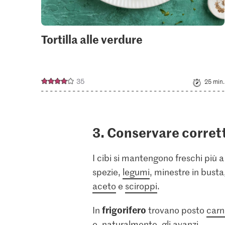
Tortilla alle verdure
35
25 min.
3. Conservare corret
I cibi si mantengono freschi più a
spezie,
legumi
, minestre in bust
aceto
e
sciroppi
.
frigorifero
In
trovano posto
carn
e, naturalmente, gli avanzi.