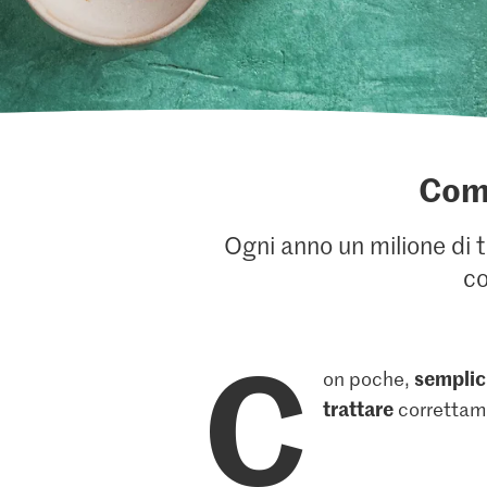
Come
Ogni anno un milione di to
co
C
semplic
on poche,
trattare
correttame