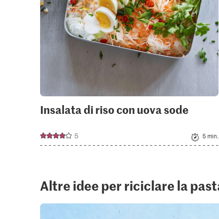
Insalata di riso con uova sode
5
5 min.
Altre idee per riciclare la pas