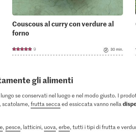
Couscous al curry con verdure al
forno
9
30 min.
tamente gli alimenti
 lungo se conservati nel luogo e nel modo giusto. I prodo
disp
a, scatolame,
frutta secca
ed essiccata vanno nella
e
,
pesce
, latticini,
uova
,
erbe
, tutti i tipi di frutta e ve