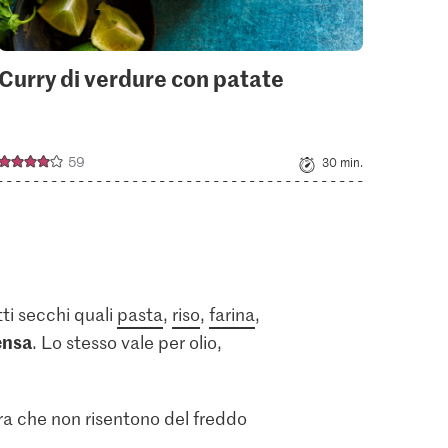
Curry di verdure con patate
Verd
59
30 min.
tti secchi quali
pasta
,
riso
,
farina
,
ensa
. Lo stesso vale per olio,
rdura che non risentono del freddo