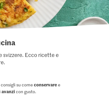
ucina
ie svizzere. Ecco ricette e
re.
conservare
vi consigli su come
e
avanzi
i
con gusto.