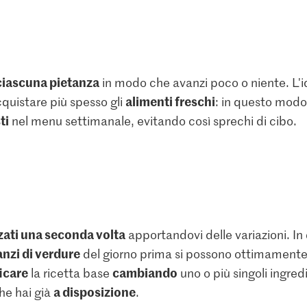
ciascuna pietanza
in modo che avanzi poco o niente. L'i
alimenti freschi
cquistare più spesso gli
: in questo modo
ti
nel menu settimanale, evitando così sprechi di cibo.
zzati una seconda volta
apportandovi delle variazioni. In
nzi di verdure
del giorno prima si possono ottimamente r
icare
cambiando
la ricetta base
uno o più singoli ingred
a disposizione
he hai già
.