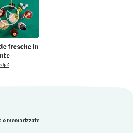
e fresche in
ante
di più
ato o memorizzate