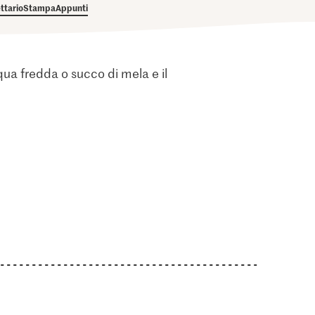
ettario
Stampa
Appunti
qua fredda o succo di mela e il