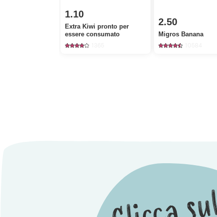
1.10
2.50
Extra Kiwi pronto per
essere consumato
Migros Banana
1365
10584