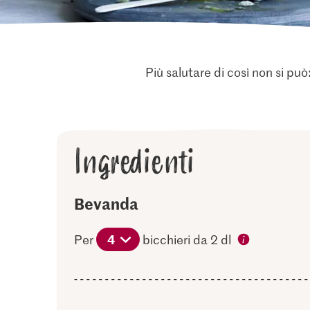
Più salutare di così non si pu
Ingredienti
Bevanda
4
Per
bicchieri da 2 dl