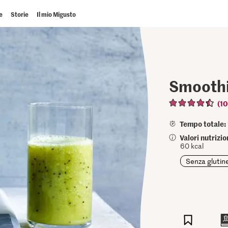
e
Storie
Il mio Migusto
Smoothi
(10
Tempo totale:
Valori nutrizio
60 kcal
Senza glutin