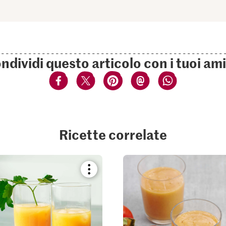
ndividi questo articolo con i tuoi ami
Ricette correlate
Bookmark
recipe
or
add
it
to
your
collections.