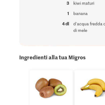
3
kiwi maturi
1
banana
4 dl
d'acqua fredda o
di mele
Ingredienti alla tua Migros