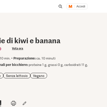
Accedi
Inizia una ricerca
e di kiwi e banana
)
Vota ora
Preparazione:
10 min. •
ca. 10 minuti
nali per bicchiere:
proteine 1 g, grassi 0 g, carboidrati 11 g,
e
Senza lattosio
Vegano