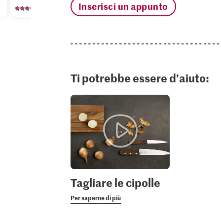
Inserisci un appunto
650
2004
21
Ti potrebbe essere d'aiuto:
Tagliare le cipolle
Per saperne di più