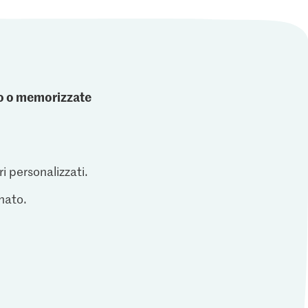
ato o memorizzate
ri personalizzati.
inato.