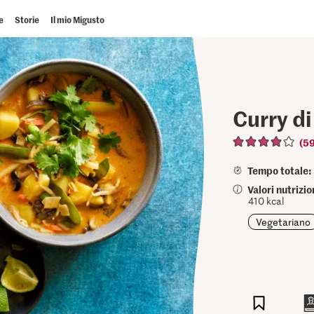
e
Storie
Il mio Migusto
Curry di
(5
Tempo totale:
Valori nutrizi
410 kcal
Vegetariano