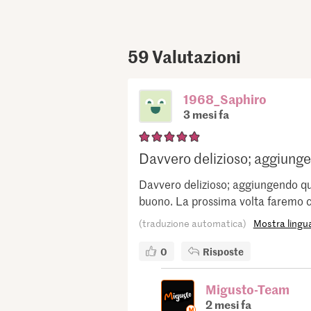
59
Valutazioni
1968_Saphiro
3 mesi fa
Davvero delizioso; aggiunge
Davvero delizioso; aggiungendo qua
buono. La prossima volta faremo co
(traduzione automatica)
Mostra lingua
0
Risposte
Migusto-Team
2 mesi fa