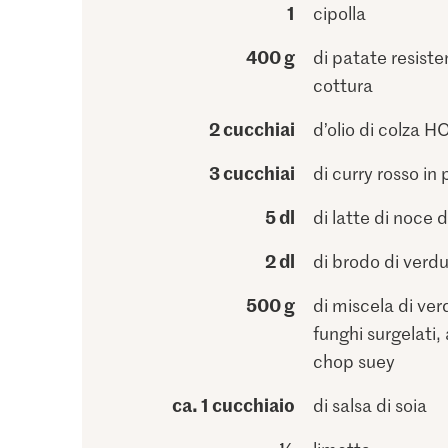
1
cipolla
400 g
di patate resisten
cottura
2 cucchiai
d’olio di colza 
3 cucchiai
di curry rosso in
5 dl
di latte di noce 
2 dl
di brodo di verd
500 g
di miscela di ver
funghi surgelati, 
chop suey
ca. 1 cucchiaio
di salsa di soia