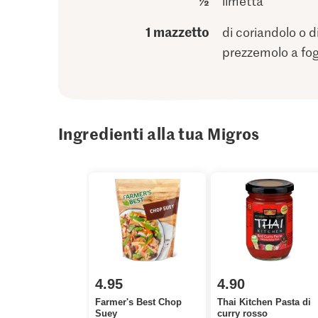
½
limetta
1 mazzetto
di coriandolo o d
prezzemolo a fogl
Ingredienti alla tua Migros
4.95
4.90
Farmer's Best Chop
Thai Kitchen Pasta di
Suey
curry rosso