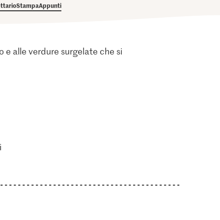
ettario
Stampa
Appunti
o e alle verdure surgelate che si
i