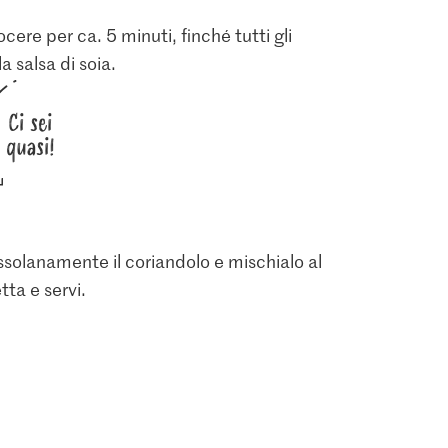
cere per ca. 5 minuti, finché tutti gli
a salsa di soia.
Ci sei
quasi!
rossolanamente il coriandolo e mischialo al
tta e servi.
4.00
1.90
Knorr Brodo di verdura
alsa di soia
in dadi
Migros Coriandolo