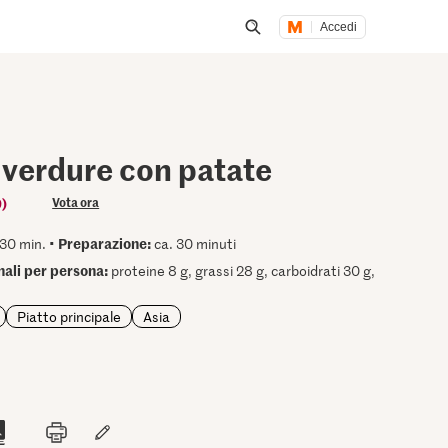
Accedi
Inizia una ricerca
 verdure con patate
9)
Vota ora
Preparazione:
30 min. •
ca. 30 minuti
onali per persona:
proteine 8 g, grassi 28 g, carboidrati 30 g,
Piatto principale
Asia