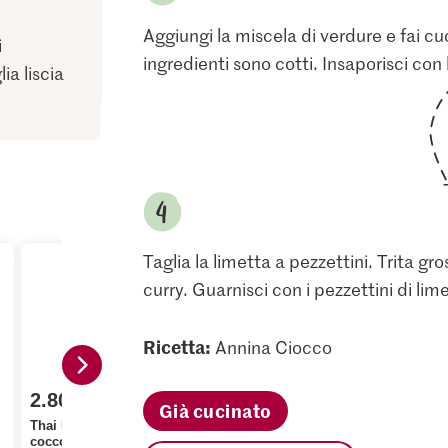
Aggiungi la miscela di verdure e fai cuo
i
ingredienti sono cotti. Insaporisci con l
ia liscia
Taglia la limetta a pezzettini. Trita g
curry. Guarnisci con i pezzettini di lime
Ricetta:
Annina Ciocco
2.80
1.95
Già cucinato
3.15
Thai Kitchen Latte di
Migros Patate a pasta
cocco
soda
Kikkoman S