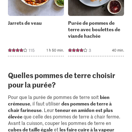
collections.
collectio
Jarrets de veau
Purée de pommes de
terre avec boulettes de
viande hachée
115
3
1 h 50 min.
40 min.
Quelles pommes de terre choisir
pour la purée?
Pour que la purée de pommes de terre soit
bien
crémeuse
, il faut utiliser
des pommes de terre à
chair farineuse
. Leur
teneur en amidon est plus
élevée
que celle des pommes de terre à chair ferme.
Avant la cuisson, couper les pommes de terre en
cubes de taille égale
et
les faire cuire à la vapeur