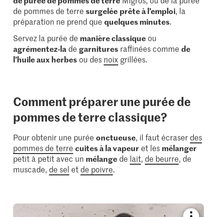
de purée de pommes de terre
Migros, ou de la purée
de pommes de terre
surgelée
prête à l’emploi
, la
préparation ne prend que
quelques minutes
.
Servez la purée de
manière classique
ou
agrémentez-la
de
garnitures
raffinées comme
de
l’huile aux herbes
ou des
noix
grillées.
Comment préparer une purée de
pommes de terre classique?
Pour obtenir une purée
onctueuse
, il faut écraser
des
pommes de terre
cuites à la vapeur
et les
mélanger
petit à petit avec un
mélange
de
lait
,
de beurre
, de
muscade,
de sel
et
de poivre
.