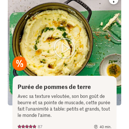
Bookmar
recipe
or
add
it
to
your
collectio
Purée de pommes de terre
Avec sa texture veloutée, son bon goût de
beurre et sa pointe de muscade, cette purée
fait l’unanimité à table: petits et grands, tout
le monde l'aime.
87
40 min.