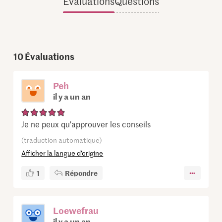
Évaluations
Questions
10
Évaluations
Peh
il y a un an
Je ne peux qu'approuver les conseils
(traduction automatique)
Afficher la langue d’origine
1
Répondre
Loewefrau
il y a un an