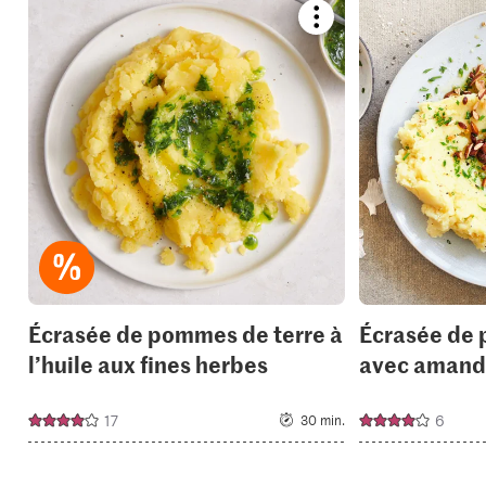
Bookmark
recipe
or
add
it
to
your
collections.
Écrasée de pommes de terre à
Écrasée de 
l’huile aux fines herbes
avec amande
17
6
30 min.