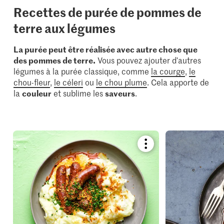
Recettes de purée de pommes de
terre aux légumes
La purée peut être réalisée avec autre chose que
des pommes de terre.
Vous pouvez ajouter d’autres
légumes à la purée classique, comme
la courge
,
le
chou-fleur
,
le céleri
ou
le chou plume
. Cela apporte de
la
couleur
et sublime les
saveurs
.
Bookmark
recipe
or
add
it
to
your
collections.