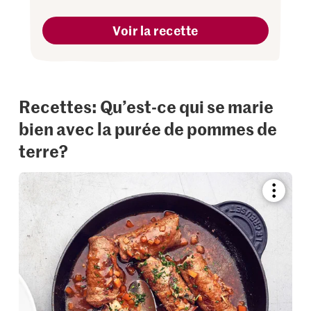
Voir la recette
Recettes: Qu’est-ce qui se marie
bien avec la purée de pommes de
terre?
Bookmar
recipe
or
add
it
to
your
collectio