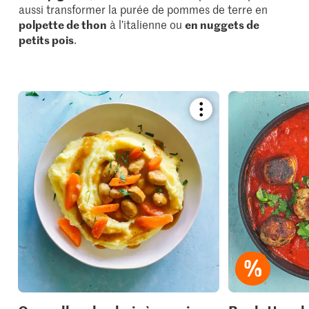
aussi transformer la purée de pommes de terre en
polpette de thon
à l’italienne ou
en nuggets de
petits pois
.
Bookmark
recipe
or
add
it
to
your
collections.