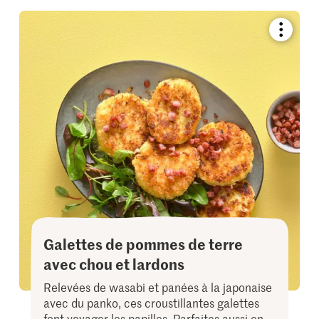
Bookmar
recipe
or
add
it
to
your
collectio
Galettes de pommes de terre
avec chou et lardons
Relevées de wasabi et panées à la japonaise
avec du panko, ces croustillantes galettes
font voyager les papilles. Parfaites aussi en