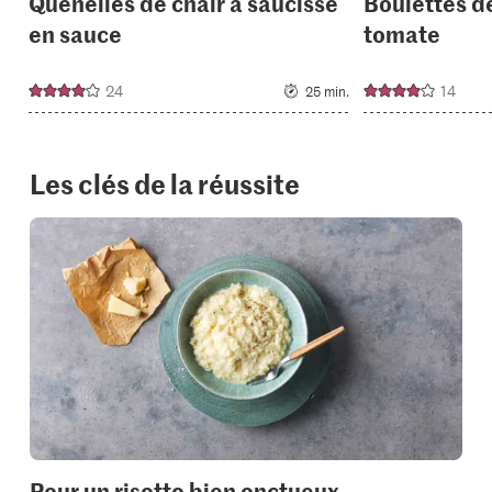
Quenelles de chair à saucisse
Boulettes de
en sauce
tomate
24
14
25 min.
Les clés de la réussite
Pour un risotto bien onctueux