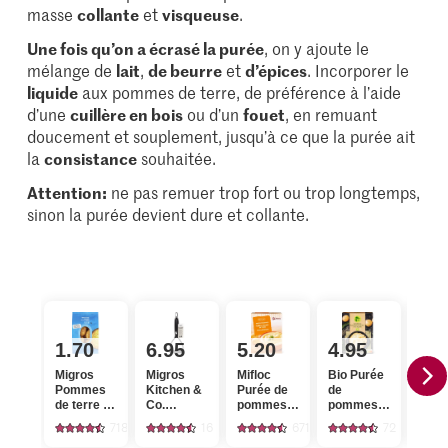
masse
collante
et
visqueuse
.
Une fois qu’on a écrasé la purée
, on y ajoute le
mélange de
lait
,
de beurre
et
d’épices
. Incorporer le
liquide
aux pommes de terre, de préférence à l’aide
d’une
cuillère en bois
ou d’un
fouet
, en remuant
doucement et souplement, jusqu’à ce que la purée ait
la
consistance
souhaitée.
Attention:
ne pas remuer trop fort ou trop longtemps,
sinon la purée devient dure et collante.
1.70
6.95
5.20
4.95
5.
Migros
Migros
Mifloc
Bio Purée
M-Cl
Pommes
Kitchen &
Purée de
de
Puré
de terre à
Co.
pommes
pommes
pom
chair
Presse-
de terre
de terre
de te
718
16
671
72
farineuse
purée noir,