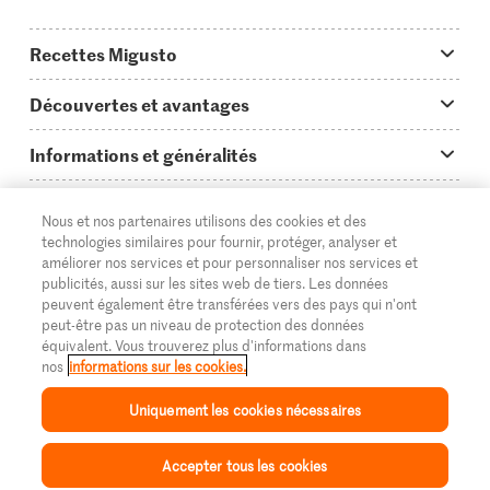
Recettes Migusto
App Migusto
Découvertes et avantages
Idées de menus
Trucs & astuces
Informations et généralités
Plats principaux
On en parle...
Questions concernant Migusto
Découvrir
Nous et nos partenaires utilisons des cookies et des
Simple & vite prêt
Tutoriels
Cuisiner avec Migusto
Supermarché
technologies similaires pour fournir, protéger, analyser et
améliorer nos services et pour personnaliser nos services et
Apéritif
FR
Glossaire des ingrédients
DE
IT
Service clientèle & contact
publicités, aussi sur les sites web de tiers. Les données
Migros Online
peuvent également être transférées vers des pays qui n'ont
Préparations au four
Login Migusto
peut-être pas un niveau de protection des données
Publicité
À propos de Migros
équivalent. Vous trouverez plus d'informations dans
Enfants & famille
nos
informations sur les cookies.
Magazine Migusto
Impressum
Magasins
© 2026 La Fédération des coopératives Migros
Uniquement les cookies nécessaires
Toutes les recettes
Concours
Mentions légales
Cumulus
Accepter tous les cookies
Protection des données
Migros Magazine
Inspiration
Collection
Recettes
Mon Migusto
Menu