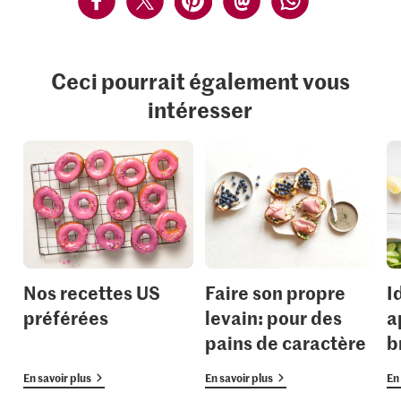
Ceci pourrait également vous
intéresser
Nos recettes US
Faire son propre
I
préférées
levain: pour des
a
pains de caractère
b
En savoir plus
En savoir plus
En 