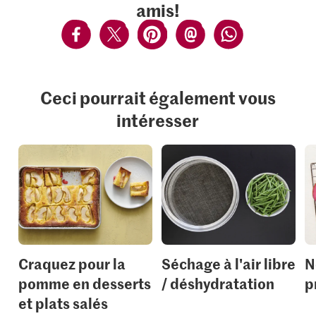
amis!
Ceci pourrait également vous
intéresser
Craquez pour la
Séchage à l'air libre
N
pomme en desserts
/ déshydratation
p
et plats salés