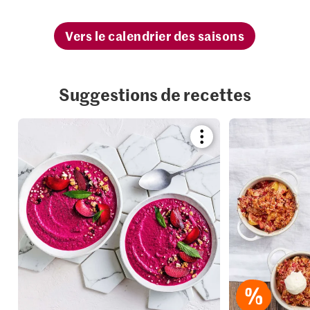
Vers le calendrier des saisons
Suggestions de recettes
Bookmark
recipe
or
add
it
to
your
collections.