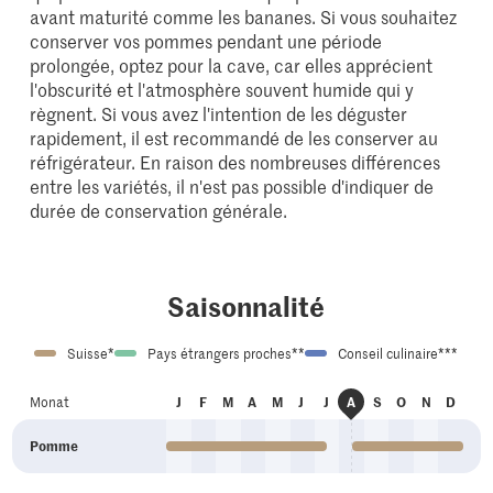
avant maturité comme les bananes. Si vous souhaitez
conserver vos pommes pendant une période
prolongée, optez pour la cave, car elles apprécient
l'obscurité et l'atmosphère souvent humide qui y
règnent. Si vous avez l'intention de les déguster
rapidement, il est recommandé de les conserver au
réfrigérateur. En raison des nombreuses différences
entre les variétés, il n'est pas possible d'indiquer de
durée de conservation générale.
Saisonnalité
Suisse*
Pays étrangers proches**
Conseil culinaire***
an
év
ar
vr
ai
ui
ui
ep
ct
ov
éc
Monat
J
F
M
A
M
J
J
A
S
O
N
D
oû
Pomme