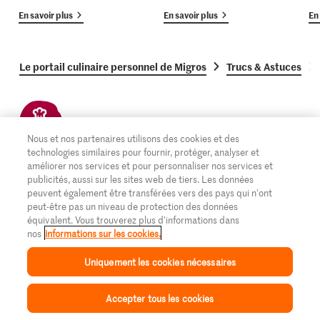
En savoir plus
En savoir plus
En 
Le portail culinaire personnel de Migros
Trucs & Astuces
S’inscrire maintenant
Nous et nos partenaires utilisons des cookies et des
technologies similaires pour fournir, protéger, analyser et
améliorer nos services et pour personnaliser nos services et
Abonnez-vous à la newsletter
publicités, aussi sur les sites web de tiers. Les données
peuvent également être transférées vers des pays qui n'ont
peut-être pas un niveau de protection des données
équivalent. Vous trouverez plus d'informations dans
nos
informations sur les cookies.
Suivez-nous sur Instagram
Uniquement les cookies nécessaires
Abonnez-vous à notre chaîne YouTube
Accepter tous les cookies
Inspiration
Collection
Recettes
Mon Migusto
Menu