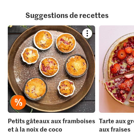
Suggestions de recettes
Bookmark
recipe
or
add
it
to
your
collections.
Petits gâteaux aux framboises
Tarte aux gr
et à la noix de coco
aux fraises