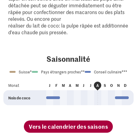
détachée peut se déguster immédiatement ou être
râpée pour confectionner des macarons ou des plats
relevés. Ou encore pour
réaliser du lait de coco: la pulpe râpée est additionnée
d'eau chaude puis pressée.
Saisonnalité
Suisse*
Pays étrangers proches**
Conseil culinaire***
an
év
ar
vr
ai
ui
ui
ep
ct
ov
éc
Monat
J
F
M
A
M
J
J
A
S
O
N
D
oû
Noix de coco
Vers le calendrier des saisons