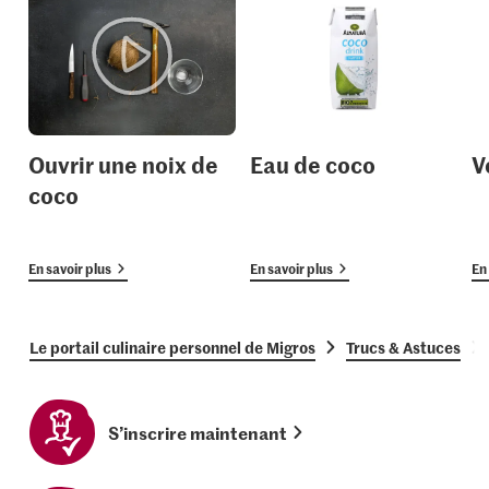
Ouvrir une noix de
Eau de coco
V
coco
En savoir plus
En savoir plus
En 
Le portail culinaire personnel de Migros
Trucs & Astuces
S’inscrire maintenant