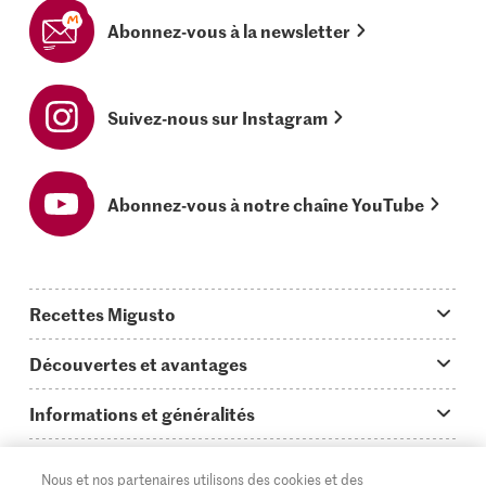
Abonnez-vous à la newsletter
Suivez-nous sur Instagram
Abonnez-vous à notre chaîne YouTube
Recettes Migusto
App Migusto
Découvertes et avantages
Idées de menus
Trucs & astuces
Informations et généralités
Plats principaux
On en parle...
Questions concernant Migusto
Découvrir
Nous et nos partenaires utilisons des cookies et des