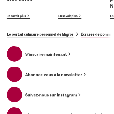
N
En savoir plus
En savoir plus
En 
Le portail culinaire personnel de Migros
Écrasée de pommes 
S’inscrire maintenant
Abonnez-vous à la newsletter
Suivez-nous sur Instagram