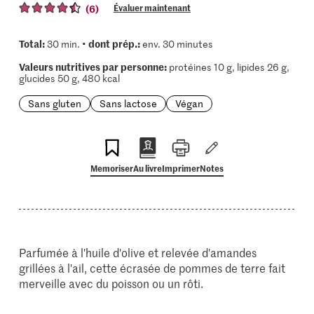
(6)
Évaluer maintenant
Total:
dont prép.:
30 min. •
env. 30 minutes
Valeurs nutritives par personne:
protéines 10 g, lipides 26 g,
glucides 50 g, 480 kcal
Sans gluten
Sans lactose
Végan
Memoriser
Au livre
Imprimer
Notes
Parfumée à l'huile d'olive et relevée d'amandes
grillées à l'ail, cette écrasée de pommes de terre fait
merveille avec du poisson ou un rôti.