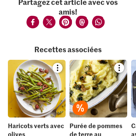
Partagez cet article avec vos
amis!
Recettes associées
Bookmark
Bookmar
recipe
recipe
or
or
add
add
it
it
to
to
your
your
collections.
collection
Haricots verts avec
Purée de pommes
C
olives
de terre au
a