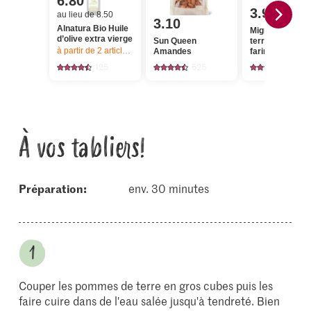
6.80
3.90
au lieu de 8.50
3.10
Alnatura Bio Huile
Migros Pomme
d’olive extra vierge
Sun Queen
terre à chair
à partir de 2
articles,
Offre valable du 6.8 au 12.8.2026, jusqu’à épu
Amandes
farineuse
125
625
1153
À vos tabliers!
Préparation:
env. 30 minutes
Couper les pommes de terre en gros cubes puis les
faire cuire dans de l'eau salée jusqu'à tendreté. Bien