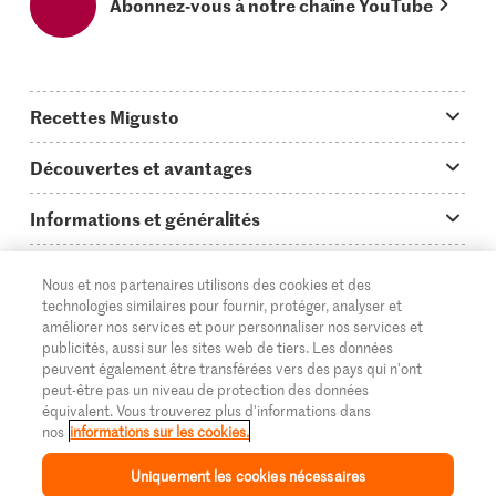
Abonnez-vous à notre chaîne YouTube
Recettes Migusto
App Migusto
Découvertes et avantages
Idées de menus
Trucs & astuces
Informations et généralités
Plats principaux
On en parle...
Questions concernant Migusto
Découvrir
Nous et nos partenaires utilisons des cookies et des
Simple & vite prêt
Tutoriels
Cuisiner avec Migusto
Supermarché
technologies similaires pour fournir, protéger, analyser et
améliorer nos services et pour personnaliser nos services et
Apéritif
FR
Glossaire des ingrédients
DE
IT
Service clientèle & contact
publicités, aussi sur les sites web de tiers. Les données
Migros Online
peuvent également être transférées vers des pays qui n'ont
Préparations au four
Login Migusto
peut-être pas un niveau de protection des données
Publicité
À propos de Migros
équivalent. Vous trouverez plus d'informations dans
Enfants & famille
nos
informations sur les cookies.
Magazine Migusto
Impressum
Magasins
© 2026 La Fédération des coopératives Migros
Uniquement les cookies nécessaires
Toutes les recettes
Concours
Mentions légales
Cumulus