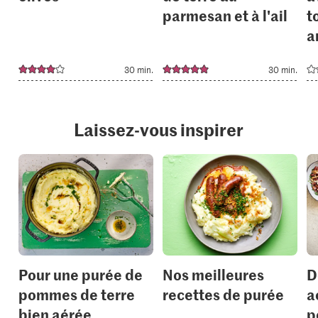
parmesan et à l'ail
t
a
30 min.
30 min.
Laissez-vous inspirer
Pour une purée de
Nos meilleures
D
pommes de terre
recettes de purée
a
bien aérée
p