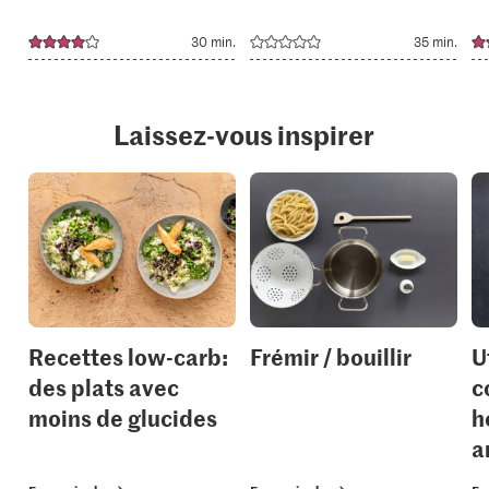
30 min.
35 min.
Laissez-vous inspirer
Recettes low-carb:
Frémir / bouillir
U
des plats avec
c
moins de glucides
h
a