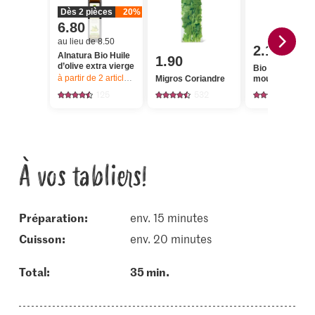
Dès 2 pièces
20%
6.80
au lieu de 8.50
2.10
Alnatura Bio Huile
1.90
d’olive extra vierge
Bio Curcuma
à partir de 2
articles,
Offre valable du 6.8 au 12.8.2026, jusqu’à épu
Migros Coriandre
moulu
125
532
222
À vos tabliers!
Préparation:
env. 15 minutes
cuisson:
env. 20 minutes
Total:
35 min.