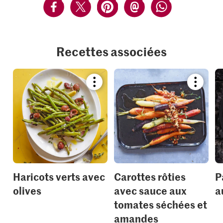
Recettes associées
Bookmark
Bookmar
recipe
recipe
or
or
add
add
it
it
to
to
your
your
collections.
collection
Haricots verts avec
Carottes rôties
P
olives
avec sauce aux
a
tomates séchées et
amandes