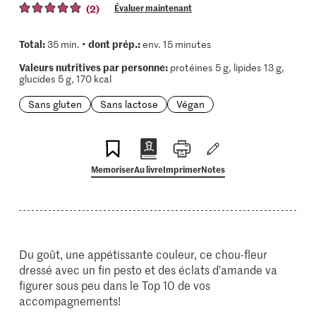
(2)
Évaluer maintenant
Total:
dont prép.:
35 min. •
env. 15 minutes
Valeurs nutritives par personne:
protéines 5 g, lipides 13 g,
glucides 5 g, 170 kcal
Sans gluten
Sans lactose
Végan
Memoriser
Au livre
Imprimer
Notes
Du goût, une appétissante couleur, ce chou-fleur
dressé avec un fin pesto et des éclats d’amande va
figurer sous peu dans le Top 10 de vos
accompagnements!