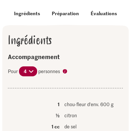
Ingrédients
Préparation
Évaluations
Ingrédients
Accompagnement
Pour
4
personnes
1
chou-fleur d'env. 600 g
½
citron
1 cc
de sel