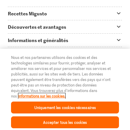
Recettes Migusto
App Migusto
Découvertes et avantages
Idées de menus
Trucs & astuces
Informations et généralités
Plats principaux
On en parle...
Questions concernant Migusto
Découvrir
Nous et nos partenaires utilisons des cookies et des
Simple & vite prêt
Tutoriels
Cuisiner avec Migusto
Supermarché
technologies similaires pour fournir, protéger, analyser et
améliorer nos services et pour personnaliser nos services et
Apéritif
FR
Glossaire des ingrédients
DE
IT
Service clientèle & contact
publicités, aussi sur les sites web de tiers. Les données
Migros Online
peuvent également être transférées vers des pays qui n'ont
Préparations au four
Login Migusto
peut-être pas un niveau de protection des données
Publicité
À propos de Migros
équivalent. Vous trouverez plus d'informations dans
Enfants & famille
nos
informations sur les cookies.
Magazine Migusto
Impressum
Magasins
© 2026 La Fédération des coopératives Migros
Uniquement les cookies nécessaires
Toutes les recettes
Concours
Mentions légales
Cumulus
Accepter tous les cookies
Protection des données
Migros Magazine
Inspiration
Collection
Recettes
Mon Migusto
Menu