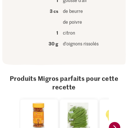
1
gousse d'ail
3 cs
de beurre
de poivre
1
citron
30 g
d'oignons rissolés
Produits Migros parfaits pour cette
recette