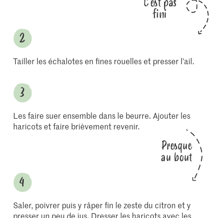
C'est pas
fini
Tailler les échalotes en fines rouelles et presser l'ail.
Les faire suer ensemble dans le beurre. Ajouter les
haricots et faire brièvement revenir.
Presque
au bout
Saler, poivrer puis y râper fin le zeste du citron et y
presser un peu de jus. Dresser les haricots avec les