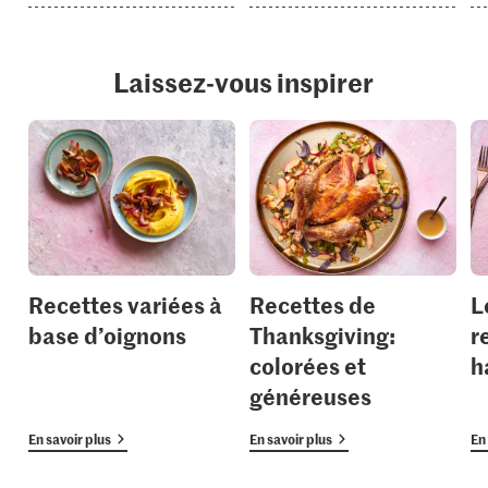
Laissez-vous inspirer
Recettes variées à
Recettes de
L
base d’oignons
Thanksgiving:
r
colorées et
h
généreuses
En savoir plus
En savoir plus
En 