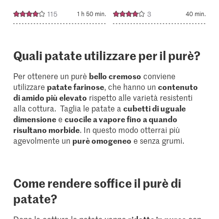
115
3
1 h 50 min.
40 min.
Quali patate utilizzare per il purè?
Per ottenere un purè
bello cremoso
conviene
utilizzare
patate farinose
, che hanno un
contenuto
di amido più elevato
rispetto alle varietà resistenti
alla cottura. Taglia le patate a
cubetti di uguale
dimensione
e
cuocile a vapore fino a quando
risultano morbide
. In questo modo otterrai più
agevolmente un
purè omogeneo
e senza grumi.
Come rendere soffice il purè di
patate?
Dopo la cottura le patate vanno
ridotte in purea
con