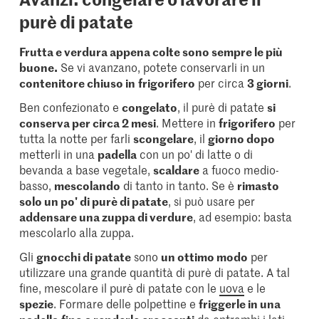
purè di patate
Frutta e verdura appena colte sono sempre le più
buone.
Se vi avanzano, potete conservarli in un
contenitore chiuso in
frigorifero
per circa
3 giorni
.
Ben confezionato e
congelato
, il purè di patate
si
conserva per circa 2 mesi
. Mettere in
frigorifero
per
tutta la notte per farli
scongelare
, il
giorno dopo
metterli in una
padella
con un po' di latte o di
bevanda a base vegetale,
scaldare
a fuoco medio-
basso,
mescolando
di tanto in tanto. Se è
rimasto
solo un po' di purè di patate
, si può usare per
addensare una zuppa di verdure
, ad esempio: basta
mescolarlo alla zuppa.
Gli
gnocchi di patate
sono
un ottimo modo
per
utilizzare una grande quantità di purè di patate. A tal
fine, mescolare il purè di patate con le
uova
e le
spezie
. Formare delle polpettine e
friggerle in una
padella
fino a renderle croccanti
da entrambi i lati.