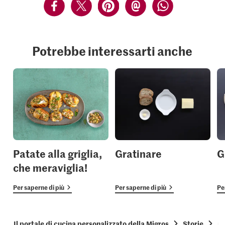
Potrebbe interessarti anche
Patate alla griglia,
Gratinare
G
che meraviglia!
Per saperne di più
Per saperne di più
Pe
Il portale di cucina personalizzato della Migros
Storie
Co