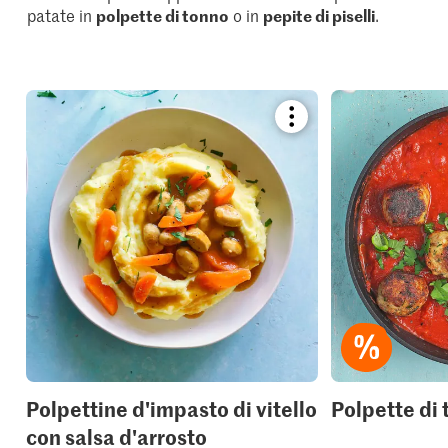
patate in
polpette di tonno
o in
pepite di piselli
.
Bookmark
recipe
or
add
it
to
your
collections.
Polpettine d'impasto di vitello
Polpette di 
con salsa d'arrosto