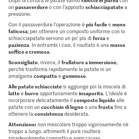
un
passaverdure
o con l'apposito
schiacciapatate
a
pressione.
Con il passaverdure l'operazione è
più facile
e
meno
faticosa
; per ottenere un composto uniforme con lo
schiacciapatate servono un po' più di
forza
e
pazienza
. In entrambi i casi, il risultato è una
massa
soffice e cremosa
.
Sconsigliato
, invece, il
frullatore a immersione
,
perché trasforma rapidamente le patate in un
amalgama
compatto
e
gommoso
.
Alle patate schiacciate
si aggiunge poi la miscela di
latte
e
burro
opportunamente
insaporita
. L'ideale è
incorporare delicatamente il
composto liquido
alle
patate con un
cucchiaio di legno
o una
frusta
fino a
ottenere la
consistenza
desiderata.
Attenzione:
non mescolare troppo vigorosamente né
troppo a lungo, altrimenti il purè risulterà
sgradevolmente compatto e appiccicoso.