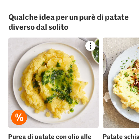
Qualche idea per un purè di patate
diverso dal solito
Bookmark
recipe
or
add
it
to
your
collections.
Purea di patate con olio alle
Patate schi