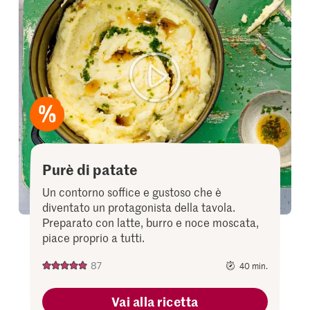
it
to
your
collectio
Purè di patate
Un contorno soffice e gustoso che è
diventato un protagonista della tavola.
Preparato con latte, burro e noce moscata,
piace proprio a tutti.
87
40 min.
Vai alla ricetta