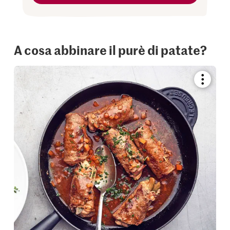
A cosa abbinare il purè di patate?
Bookmar
recipe
or
add
it
to
your
collectio