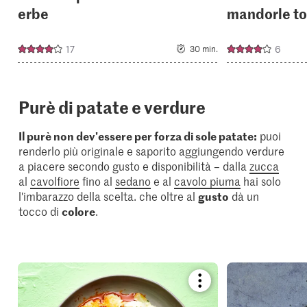
erbe
mandorle to
17
6
30 min.
Purè di patate e verdure
Il purè non dev'essere per forza di sole patate:
puoi
renderlo più originale e saporito aggiungendo verdure
a piacere secondo gusto e disponibilità – dalla
zucca
al
cavolfiore
fino al
sedano
e al
cavolo piuma
hai solo
l'imbarazzo della scelta. che oltre al
gusto
dà un
tocco di
colore
.
Bookmark
recipe
or