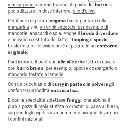
mascarpone
o crème fraîche. Al posto del
burro
si
può utilizzare, in dose inferiore,
olio d'oliva
.
Per il purè di patate
vegano
basta puntare sulla
margarina
e su
un drink vegetale, per esempio di
mandorle, anacardi o soia
. Anche il
brodo di verdure
è un valido sostituto del latte.
Topping
e
spezie
trasformano il classico purè di patate in un
contorno
originale
.
Puoi irrorare il purè con
olio alle erbe
fatto in casa o
con
burro bruno
, per esempio, oppure cospargerlo di
mandorle tostate a lamelle
.
Con un cucchiaino di
curry in pasta o in polvere
gli
conferisci un'inedita
nota esotica
.
E con la specialità solettese
Funggi
, che abbina il
purè a pezzi di
mela
stufata e crostini di pane al burro,
sorprendi gli ospiti senza nemmeno bisogno di varcare
i confini nazionali.