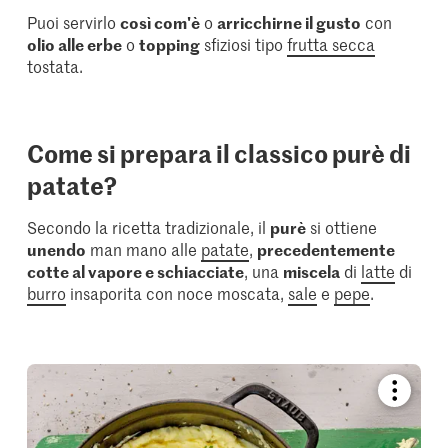
Puoi servirlo
così com'è
o
arricchirne il gusto
con
olio alle erbe
o
topping
sfiziosi tipo
frutta secca
tostata.
Come si prepara il classico purè di
patate?
Secondo la ricetta tradizionale, il
purè
si ottiene
unendo
man mano alle
patate
,
precedentemente
cotte al vapore e schiacciate
, una
miscela
di
latte
di
burro
insaporita con noce moscata,
sale
e
pepe
.
Bookmar
recipe
or
add