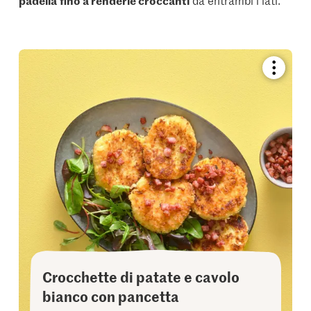
Bookmar
recipe
or
add
it
to
your
collectio
Crocchette di patate e cavolo
bianco con pancetta