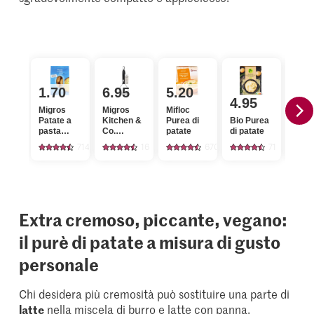
1.70
6.95
5.20
5.
4.95
Migros
Migros
Mifloc
M-Cl
Patate a
Kitchen &
Purea di
Bio Purea
Pure
pasta
Co.
patate
di patate
pata
farinosa
Schiacciapatate
714
16
670
71
nero, 25 x
9,3 x
8,5 cm
Extra cremoso, piccante, vegano:
il purè di patate a misura di gusto
personale
Chi desidera più cremosità può sostituire una parte di
latte
nella miscela di burro e latte con
panna
,