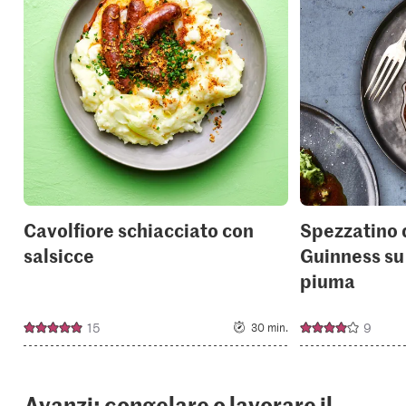
add
it
to
your
collections.
Cavolfiore schiacciato con
Spezzatino 
salsicce
Guinness su
piuma
15
9
30 min.
Avanzi: congelare o lavorare il