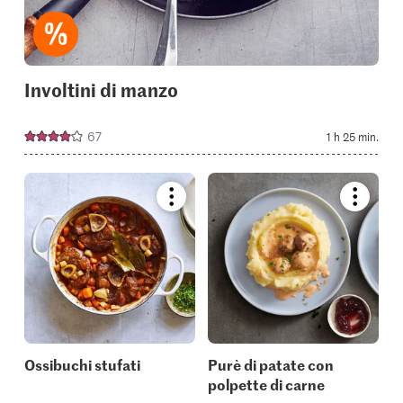
Involtini di manzo
67
1 h 25 min.
Bookmark
Bookmar
recipe
recipe
or
or
add
add
it
it
to
to
your
your
collections.
collectio
Ossibuchi stufati
Purè di patate con
polpette di carne