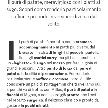
Il purè di patate, meraviglioso con i piatti al
sugo. Scopri come renderlo particolarmente
soffice e proporlo in versione diversa dal
solito.
I
l purè di patate è perfetto come
cremoso
accompagnamento
ai piatti più diversi, dal
brasato
in
salsa di funghi
al
pesce in padella
fino agli
esotici curry
, ma gli basta anche solo
un
«laghetto»
di
sugo
nel
mezzo
per fare la gioia di
grandi e piccini. Altro
punto di forza
del
purè di
patate
: la
facilità di preparazione
. Per renderlo
particolarmente
soffice
e
cremoso
, però, è utile
conoscere un paio di stratagemmi che ti riveliamo qui.
E per chi va di fretta: con Mifloc, il
purè di patate in
fiocchi
di Migros, o con il purè
già pronto
che trovi
nel reparto
surgelati
, il delizioso classico è pronto da
gustare
in pochi minuti
.