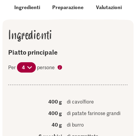
Ingredienti
Preparazione
Valutazioni
Ingredienti
Piatto principale
Per
4
persone
400 g
di cavolfiore
400 g
di patate farinose grandi
40 g
di burro