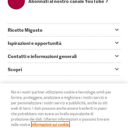
Abonnati al nostro canale YouTube
Ricette Migusto
App Migusto
Ispirazioni e opportunità
Oggi cucino
Trucchi & astuzie
Contatti e informazioni generali
Piatti principali
Storie
Domande su Migusto
Scopri
Ricette semplici & veloci
Video How to
Guida alle abbreviazioni
Supermercato
Aperitivi
IT
Glossario degli ingredienti
DE
FR
Contatti
Migros Online
Noi e i nostri partner utilizziamo cookie e tecnologie simili per
fornire, proteggere, analizzare e migliorare i nostri servizi e
Ricette al forno
Login Migusto
Pubblicità
A proposito della Migros
per personalizzare i nostri servizi e pubblicità, anche su siti
web di terzi. I dati possono anche essere trasferiti in paesi
Ricette per famiglie & bambini
Rivista Migusto
Impressum
che potrebbero non avere un livello equivalente di
Filiali
© 2026 Federazione delle cooperative Migros
protezione dei dati. Ulteriori informazioni si possono trovare
Tutte le ricette
Concorsi
nelle nostre
informazioni sui cookie.
Informazioni legali
Cumulus