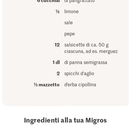
6 cucchiai
di pangrattato
½
limone
sale
pepe
12
salsicette di ca. 50 g
ciascuna, ad es. merguez
1 dl
di panna semigrassa
2
spicchi d'aglio
½ mazzetto
d’erba cipollina
Ingredienti alla tua Migros