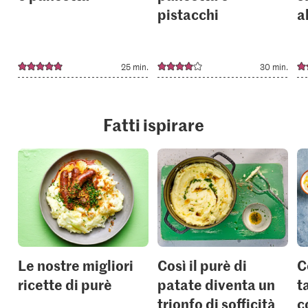
pistacchi
a
25 min.
30 min.
Fatti ispirare
Le nostre migliori
Così il purè di
C
ricette di purè
patate diventa un
t
trionfo di sofficità
c