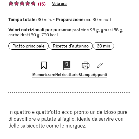
(15)
Vota ora
Tempo totale:
Preparazione:
30 min. •
ca. 30 minuti
Valori nutrizionali per persona:
proteine 26 g, grassi 55 g,
carboidrati 30 g, 720 kcal
Piatto principale
Ricette d'autunno
30 min
Memorizzare
Nel ricettario
Stampa
Appunti
In quattro e quattr'otto ecco pronto un delizioso purè
di cavolfiore e patate all'aglio, ideale da servire con
delle salsiccette come le merguez.