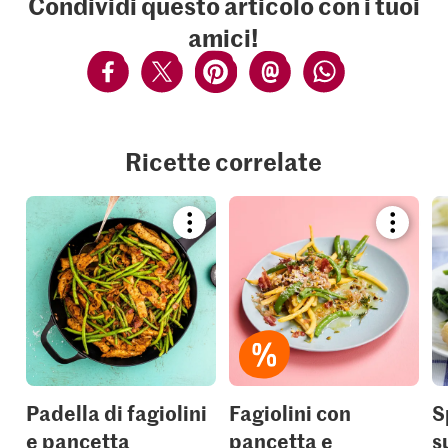
Condividi questo articolo con i tuoi
amici!
Ricette correlate
Bookmark
Bookmar
recipe
recipe
or
or
add
add
it
it
to
to
your
your
collections.
collection
Padella di fagiolini
Fagiolini con
S
e pancetta
pancetta e
s