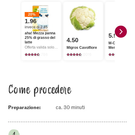
20%
1.96
invece di 2.45
aha! Mezza panna
5.95
25% di grasso del
4.50
latte
M-Classic Sals
Offerta valida solo dal 6.8 al 12.8.2026, fino a esaurimento dello stock.
Migros Cavolfiore
Merguez crude
786
2016
325
Come procedere
Preparazione:
ca. 30 minuti