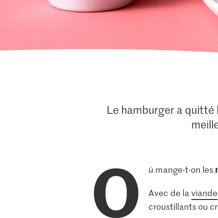
Le hamburger a quitté l
meill
O
ù mange-t-on les
Avec de la
viande
croustillants ou 