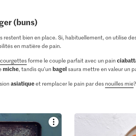
rger (buns)
nts restent bien en place. Si, habituellement, on utilise de
ilités en matière de pain.
ciabatt
courgettes
forme le couple parfait avec un pain
miche
bagel
ne
, tandis qu’un
saura mettre en valeur un p
asiatique
rsion
et remplacer le pain par des
nouilles mie
Bookmark
recipe
or