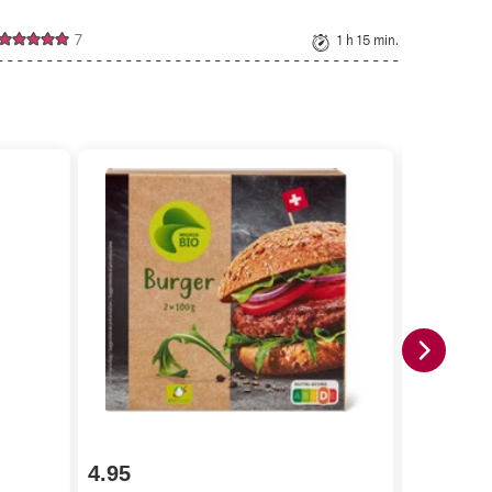
7
1 h 15 min.
4.95
4.50