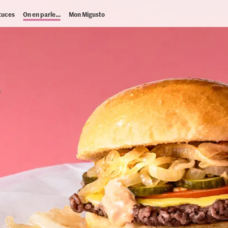
tuces
On en parle…
Mon Migusto