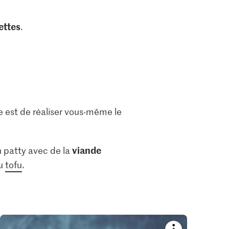
ettes
.
e est de réaliser vous-même le
viande
n patty avec de la
u
tofu
.