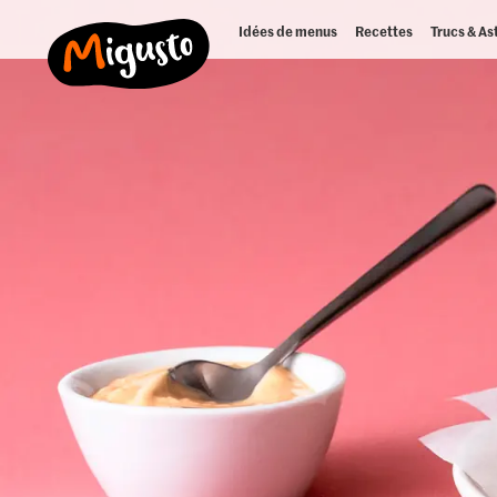
Idées de menus
Recettes
Trucs & As