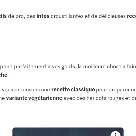
ils
infos
rec
de pro, des
croustillantes et de délicieuses
pond parfaitement à vos goûts, la meilleure chose à fair
ché
.
recette classique
us vous proposons une
pour préparer u
variante végétarienne
une
avec des
haricots rouges
et d