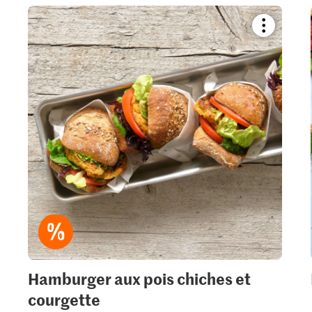
kmark
Bookmark
pe
recipe
or
add
it
to
your
ctions.
collections.
Hamburger aux pois chiches et
courgette