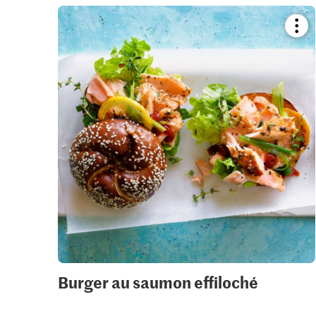
Boo
reci
or
add
it
to
your
colle
Burger au saumon effiloché