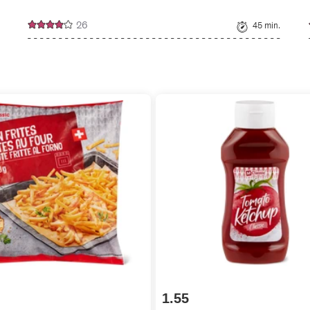
26
45 min.
1.55