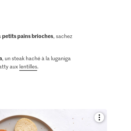
petits pains brioches
s
, sachez
a
, un steak haché à la luganiga
atty aux
lentilles
.
?
Bookmark
recipe
or