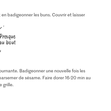
 en badigeonner les buns. Couvrir et laisser
Presque
au bout
tournante. Badigeonner une nouvelle fois les
Prix du jour
IP-SUISSE De la région
parsemer de sésame. Faire dorer 16-20 min au
3.85
Sésame
Œufs Élevage en plein
 grille.
Die Butter Beurre
air
5
2727
750