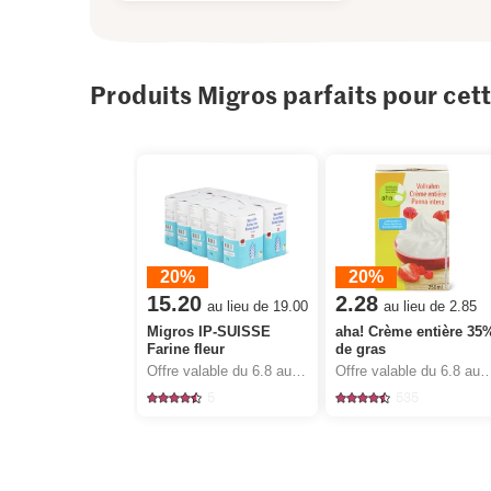
Produits Migros parfaits pour cet
20%
20%
15.20
2.28
au lieu de 19.00
au lieu de 2.85
Migros IP-SUISSE
aha! Crème entière 35
Farine fleur
de gras
Offre valable du 6.8 au 12.8.2026, jusqu’à épuisement du stock.
Offre valable du 6.8 au 12.8.2026, jusqu’à épu
5
535