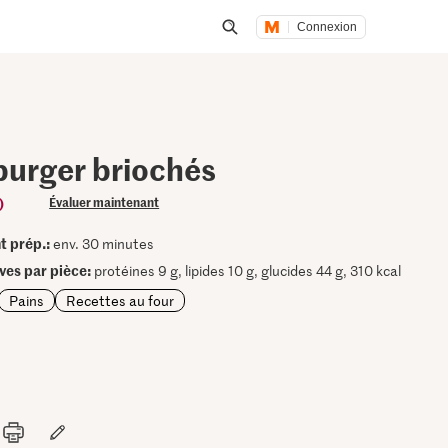
Connexion
Lancer une recherche
burger briochés
)
Évaluer maintenant
t prép.:
env. 30 minutes
ives par pièce:
protéines 9 g, lipides 10 g, glucides 44 g, 310 kcal
Pains
Recettes au four