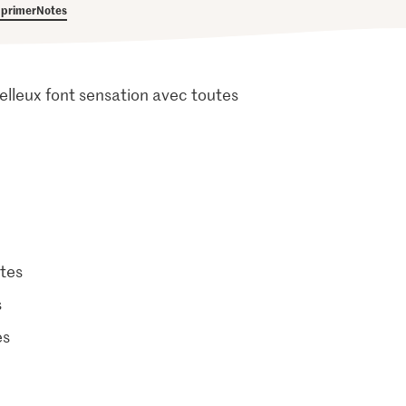
primer
Notes
elleux font sensation avec toutes
tes
s
es