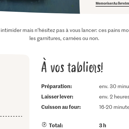
Memoriser
Au livre
Im
intimider mais n’hésitez pas à vous lancer: ces pains mo
les garnitures, carnées ou non.
À vos tabliers!
Préparation:
env. 30 minu
laisser lever:
env. 2 heure
cuisson au four:
16-20 minut
Total:
3 h