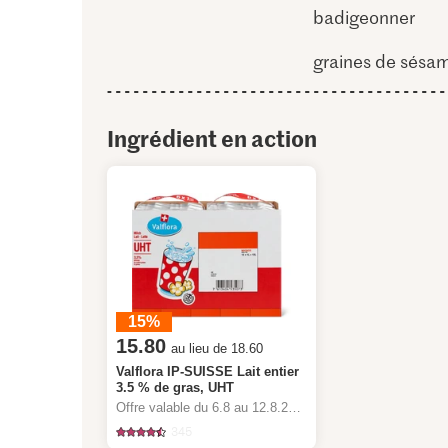
badigeonner
graines de sésa
Ingrédient en action
15%
15.80
au lieu de 18.60
Valflora IP-SUISSE Lait entier
3.5 % de gras, UHT
Offre valable du 6.8 au 12.8.2026, jusqu’à épuisement du stock.
345