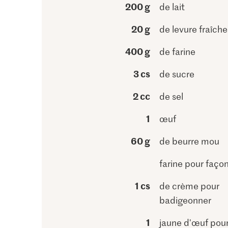
200 g
de lait
20 g
de levure fraîche
400 g
de farine
3 cs
de sucre
2 cc
de sel
1
œuf
60 g
de beurre mou
farine pour faço
1 cs
de crème pour
badigeonner
1
jaune d'œuf pou