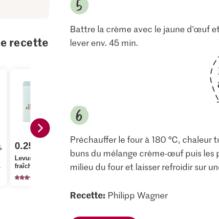
Battre la crème avec le jaune d’œuf et
te recette
lever env. 45 min.
1.80
Préchauffer le four à 180 °C, chaleur 
0.25
2.20
%
M-Classic IP-SUISSE
buns du mélange crème-œuf puis les 
Levure de boulangerie
Cristal Sucre fin
M-Classic 
milieu du four et laisser refroidir sur une
isement du stock.
fraîche
cristallisé
décortiqué
1806
1146
16
Recette:
Philipp Wagner