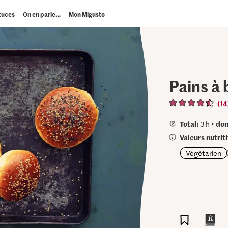
tuces
On en parle…
Mon Migusto
Pains à 
(14
Total:
don
3 h •
Valeurs nutrit
Végétarien