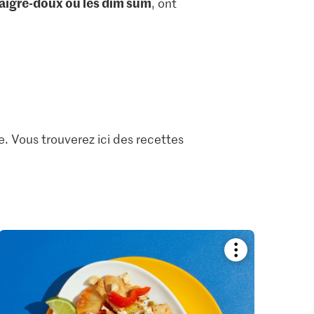
 aigre-doux ou les dim sum
, ont
. Vous trouverez ici des recettes
Bookmark
recipe
or
add
it
to