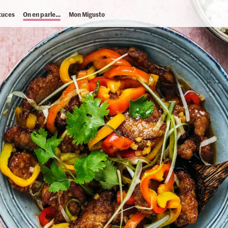
tuces
On en parle…
Mon Migusto