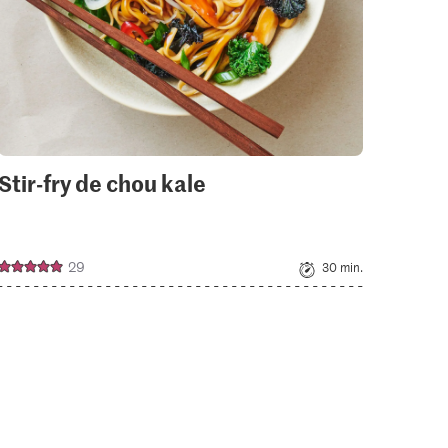
Stir-fry de chou kale
Mie 
Hon
29
30 min.