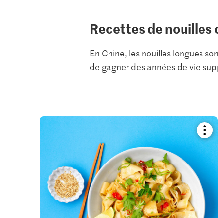
Recettes de nouilles
En Chine, les nouilles longues s
de gagner des années de vie suppl
Boo
reci
or
add
it
to
your
colle