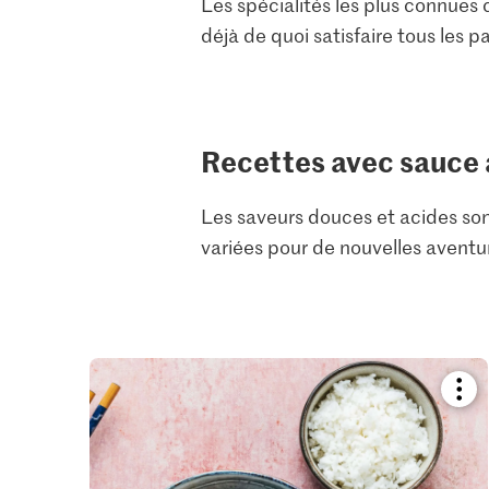
Les spécialités les plus connue
déjà de quoi satisfaire tous les p
Recettes avec sauce
Les saveurs douces et acides sont
variées pour de nouvelles aventur
Boo
reci
or
add
it
to