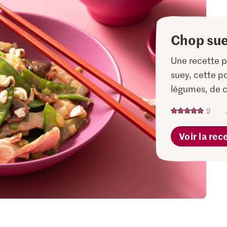
Chop su
Une recette p
suey, cette p
légumes, de c
2
Voir la rec