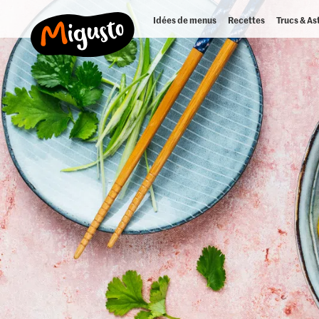
Idées de menus
Recettes
Trucs & As