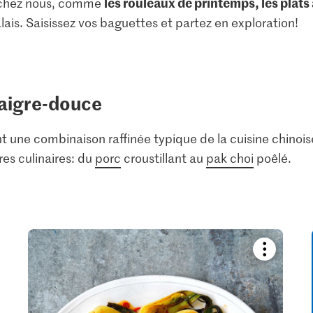
les rouleaux de printemps, les plats
s chez nous, comme
alais. Saisissez vos baguettes et partez en exploration!
 aigre-douce
 une combinaison raffinée typique de la cuisine chinoise
es culinaires: du
porc
croustillant au
pak choi
poêlé.
kmark
Bookmark
pe
recipe
or
add
it
to