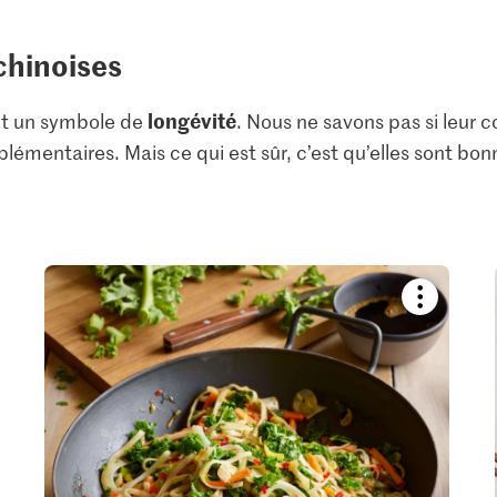
 chinoises
longévité
ont un symbole de
. Nous ne savons pas si leu
émentaires. Mais ce qui est sûr, c’est qu’elles sont bon
kmark
Bookmark
pe
recipe
or
add
it
to
your
ctions.
collections.