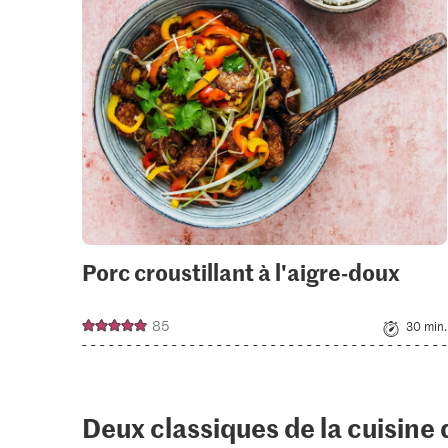
your
colle
Porc croustillant à l'aigre-doux
85
30 min.
Deux classiques de la cuisine