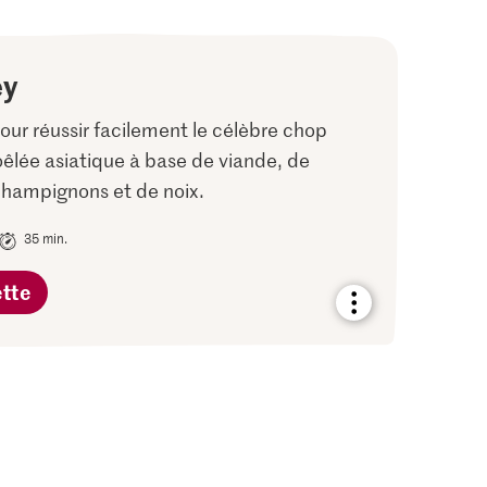
ey
our réussir facilement le célèbre chop
oêlée asiatique à base de viande, de
hampignons et de noix.
35 min.
ette
Bookmark
recipe
or
add
it
to
your
collections.