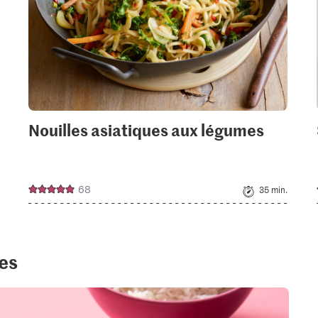
Nouilles asiatiques aux légumes
68
35 min.
tes