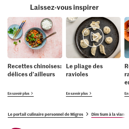
Laissez-vous inspirer
Recettes chinoises:
Le pliage des
R
délices d’ailleurs
ravioles
r
e
En savoir plus
En savoir plus
En 
Le portail culinaire personnel de Migros
Dim Sum à la viand