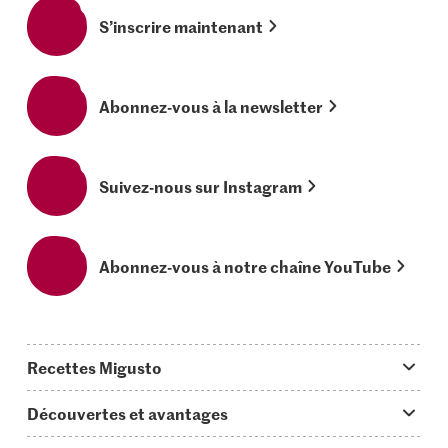
S’inscrire maintenant
Abonnez-vous à la newsletter
Suivez-nous sur Instagram
Abonnez-vous à notre chaîne YouTube
Recettes Migusto
App Migusto
Découvertes et avantages
Idées de menus
Trucs & astuces