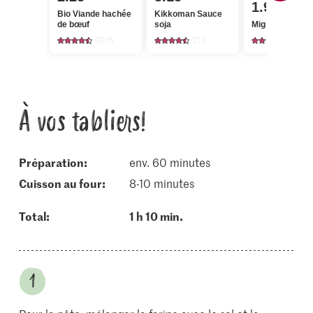
1.90
Bio Viande hachée
Kikkoman Sauce
de bœuf
soja
Migros Coriand
1016
218
532
À vos tabliers!
Préparation:
env. 60 minutes
cuisson au four:
8-10 minutes
Total:
1 h 10 min.