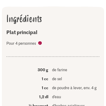
Ingrédients
Plat principal
Pour 4 personnes
300 g
de farine
1 cc
de sel
1 cc
de poudre à lever, env. 4 g
1,2 dl
d’eau
½ bouquet
d'herbes asiatiques