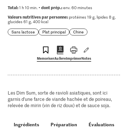
Total:
dont prép.:
1 h 10 min. •
env. 60 minutes
Valeurs nutritives par personne:
protéines 19 g, lipides 8 g,
glucides 61 g, 400 kcal
Sans lactose
Plat principal
Chine
Memoriser
Au livre
Imprimer
Notes
Les Dim Sum, sorte de ravioli asiatiques, sont ici
garnis d'une farce de viande hachée et de poireau,
relevée de mirin (vin de riz doux) et de sauce soja.
Ingrédients
Préparation
Évaluations