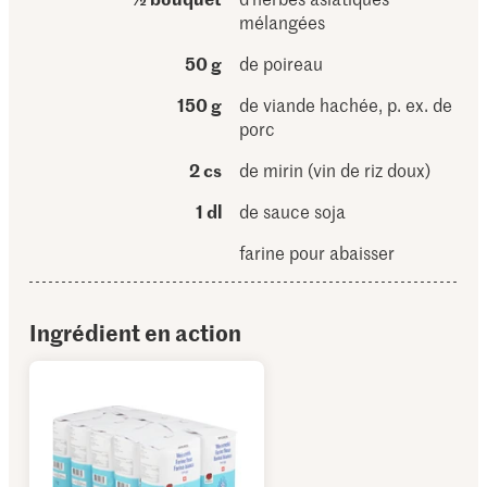
mélangées
50 g
de poireau
150 g
de viande hachée, p. ex. de
porc
2 cs
de mirin (vin de riz doux)
1 dl
de sauce soja
farine pour abaisser
Ingrédient en action