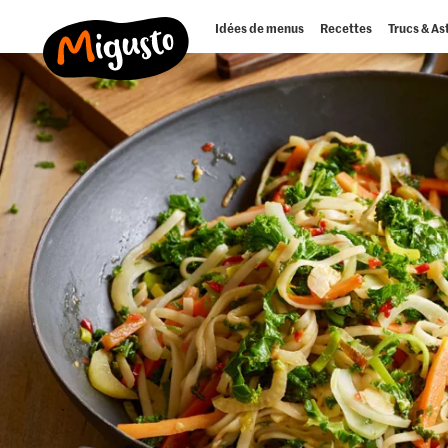
Idées de menus
Recettes
Trucs & As