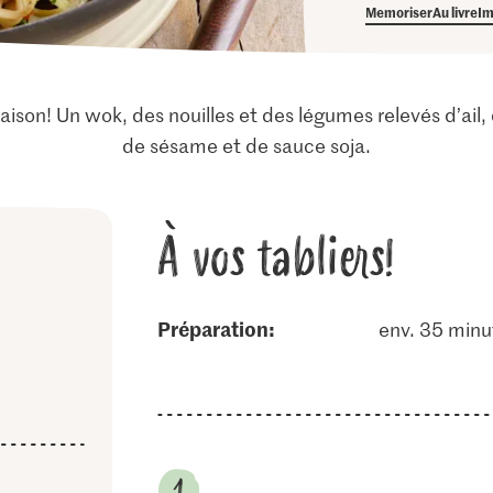
Memoriser
Au livre
Im
maison! Un wok, des nouilles et des légumes relevés d’ail
de sésame et de sauce soja.
À vos tabliers!
Préparation:
env. 35 minu