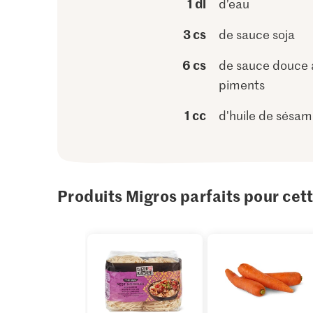
1 dl
d’eau
3 cs
de sauce soja
6 cs
de sauce douce 
piments
1 cc
d'huile de sésa
Produits Migros parfaits pour cet