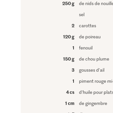
250 g
de nids de nouill
sel
2
carottes
120 g
de poireau
1
fenouil
150 g
de chou plume
3
gousses d'ail
1
piment rouge mi-
4 cs
d'huile pour pla
1 cm
de gingembre