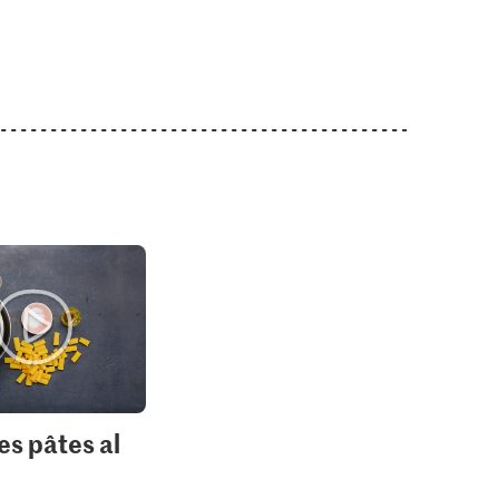
1.05
1.40
Jura Sel Sel iodé et
Migros Peperoncino
auce soja
fluoré
rouge
9
1241
436
es pâtes al