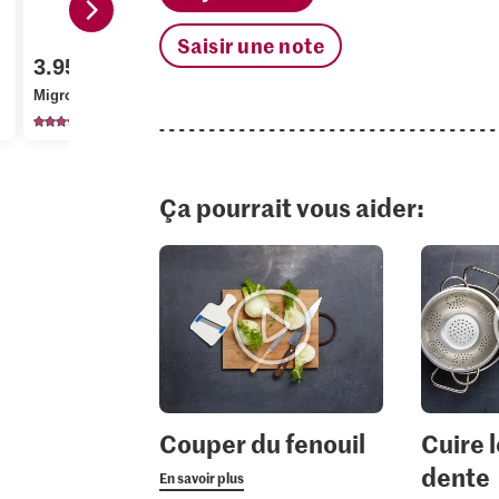
Saisir une note
3.95
1.20
3.15
Migros Fenouil
Bio Chou plume
Kikkoman S
2180
70
21
Ça pourrait vous aider:
Couper du fenouil
Cuire l
dente
En savoir plus