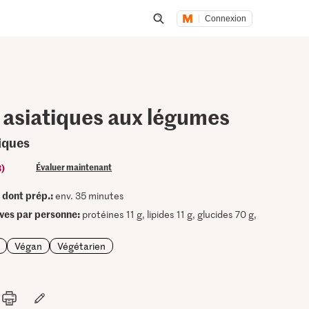
Connexion
Lancer une recherche
s asiatiques aux légumes
tiques
8)
Évaluer maintenant
dont prép.:
•
env. 35 minutes
ives par personne:
protéines 11 g, lipides 11 g, glucides 70 g,
Végan
Végétarien