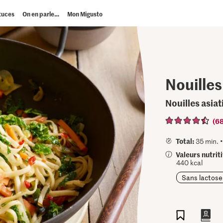
tuces
On en parle…
Mon Migusto
Nouille
Nouilles asia
(6
Total:
35 min. 
Valeurs nutrit
440 kcal
Sans lactose