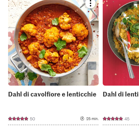
Bookmark
recipe
or
add
it
to
your
collections.
Dahl di cavolfiore e lenticchie
Dahl di lent
50
45
25 min.