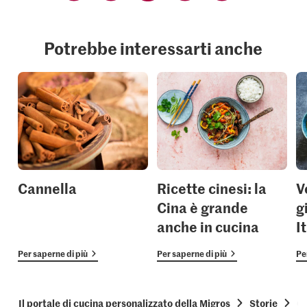
Potrebbe interessarti anche
Cannella
Ricette cinesi: la
V
Cina è grande
g
anche in cucina
I
Per saperne di più
Per saperne di più
Pe
Il portale di cucina personalizzato della Migros
Storie
Og