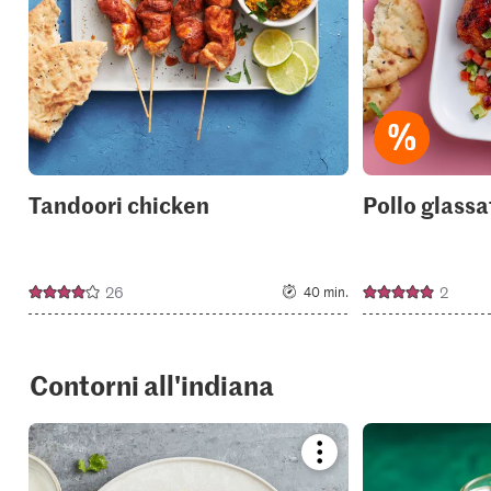
collections.
Tandoori chicken
Pollo glassa
26
2
40 min.
Contorni all'indiana
Bookmark
recipe