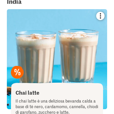
India
Bookmar
recipe
or
add
it
to
your
collectio
Chai latte
Il chai latte è una deliziosa bevanda calda a
base di tè nero, cardamomo, cannella, chiodi
di garofano, zucchero e latte.