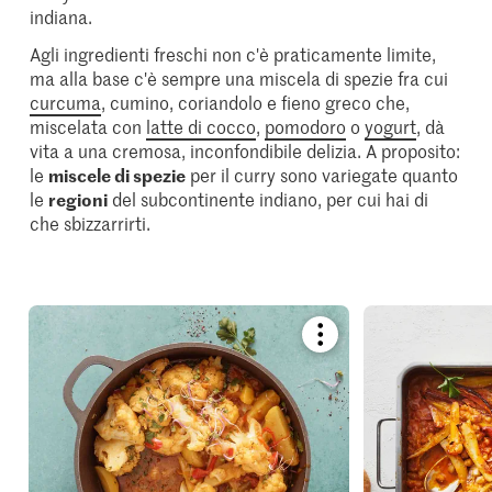
indiana.
Agli ingredienti freschi non c'è praticamente limite,
ma alla base c'è sempre una miscela di spezie fra cui
curcuma
, cumino, coriandolo e fieno greco che,
miscelata con
latte di cocco
,
pomodoro
o
yogurt
, dà
vita a una cremosa, inconfondibile delizia. A proposito:
le
miscele di spezie
per il curry sono variegate quanto
le
regioni
del subcontinente indiano, per cui hai di
che sbizzarrirti.
Bookmark
recipe
or
add
it
to
your
collections.