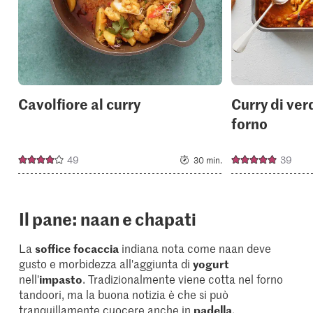
Cavolfiore al curry
Curry di ver
forno
49
39
30 min.
Il pane: naan e chapati
La
soffice
focaccia
indiana nota come naan deve
gusto e morbidezza all'aggiunta di
yogurt
nell'
impasto
. Tradizionalmente viene cotta nel forno
tandoori, ma la buona notizia è che si può
tranquillamente cuocere anche in
padella
.