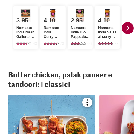
3.95
4.10
2.95
4.10
4.
Namaste
Namaste
Namaste
Namaste
Indi
India Naan
India
India Bio
India Salsa
Tand
Gallette di
Curry
Pappadum
al curry
Mix d
farina di
Sauce for
Chips
Tikka
spez
43
78
66
73
frumento
Butter
Chips di
masala
tost
Chicken
lenticchie
Butter chicken, palak paneer e
tandoori: i classici
Bookmark
recipe
or
add
it
to
your