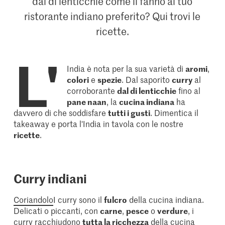
dal di lenticchie come li fanno al tuo
ristorante indiano preferito? Qui trovi le
ricette.
L'
India è nota per la sua varietà di
aromi
,
colori
e
spezie
. Dal saporito
curry
al
corroborante
dal di lenticchie
fino al
pane naan
, la
cucina indiana
ha
davvero di che soddisfare
tutti i gusti
. Dimentica il
takeaway e porta l'India in tavola con le nostre
ricette
.
Curry indiani
Coriandolo
I curry sono il
fulcro
della cucina indiana.
Delicati o piccanti, con
carne
,
pesce
o
verdure
, i
curry racchiudono
tutta la ricchezza
della cucina