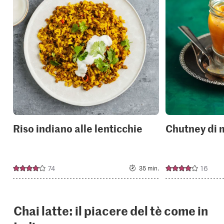
or
add
it
to
your
collections.
Riso indiano alle lenticchie
Chutney di 
74
16
35 min.
Chai latte: il piacere del tè come in