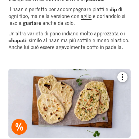
Il naan è perfetto per accompagnare piatti e
dip
di
ogni tipo, ma nella versione con
aglio
e coriandolo si
lascia
gustare
anche da solo.
Un'altra varietà di pane indiano molto apprezzata è il
chapati
, simile al naan ma più sottile e meno elastico.
Anche lui può essere agevolmente cotto in padella.
Bookmar
recipe
or
add
it
to
your
collectio