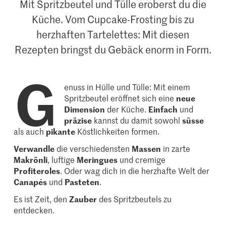
Mit Spritzbeutel und Tülle eroberst du die
Küche. Vom Cupcake-Frosting bis zu
herzhaften Tartelettes: Mit diesen
Rezepten bringst du Gebäck enorm in Form.
G
enuss in Hülle und Tülle: Mit einem
Spritzbeutel eröffnet sich eine
neue
Dimension
der Küche.
Einfach
und
präzise
kannst du damit sowohl
süsse
als auch
pikante
Köstlichkeiten formen.
Verwandle
die verschiedensten
Massen
in zarte
Makrönli
, luftige
Meringues
und cremige
Profiteroles
. Oder wag dich in die herzhafte Welt der
Canapés
und
Pasteten
.
Es ist Zeit, den
Zauber
des Spritzbeutels zu
entdecken.