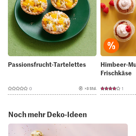
to
your
collections.
Passionsfrucht-Tartelettes
Himbeer-Muf
Frischkäse
0
1
>3 Std.
Noch mehr Deko-Ideen