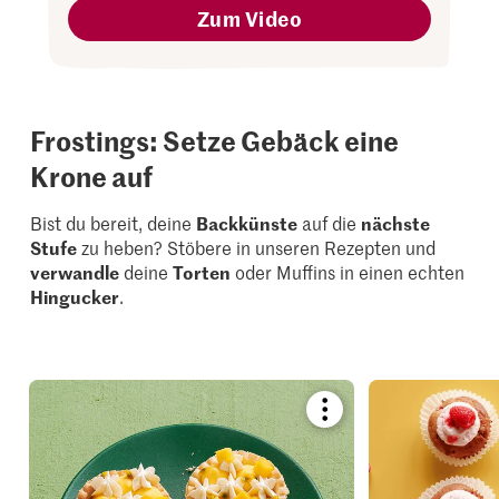
Zum Video
Frostings: Setze Gebäck eine
Krone auf
Bist du bereit, deine
Backkünste
auf die
nächste
Stufe
zu heben? Stöbere in unseren Rezepten und
verwandle
deine
Torten
oder Muffins in einen echten
Hingucker
.
Bookmark
recipe
or
add
it