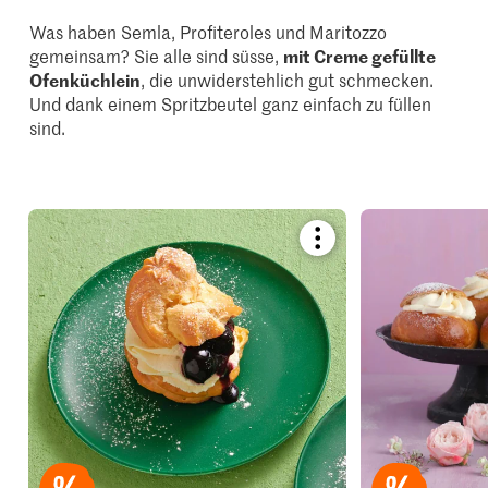
Was haben Semla, Profiteroles und Maritozzo
gemeinsam? Sie alle sind süsse,
mit Creme gefüllte
Ofenküchlein
, die unwiderstehlich gut schmecken.
Und dank einem Spritzbeutel ganz einfach zu füllen
sind.
Bookmark
recipe
or
add
it
to
your
collections.