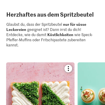
Herzhaftes aus dem Spritzbeutel
Glaubst du, dass der Spritzbeutel
nur für süsse
Leckereien
geeignet ist? Dann irrst du dich!
Entdecke, wie du damit
Köstlichkeiten
wie Speck-
Pfeffer-Muffins oder Fritschipastete zubereiten
kannst.
Bookmark
recipe
or
add
it
to
your
collections.