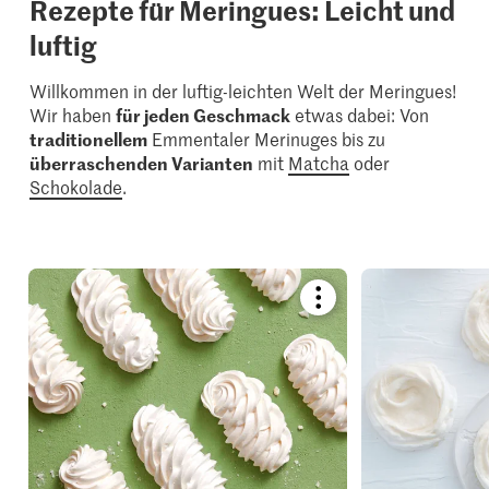
Rezepte für Meringues: Leicht und
luftig
Willkommen in der luftig-leichten Welt der Meringues!
Wir haben
für jeden Geschmack
etwas dabei: Von
traditionellem
Emmentaler Merinuges bis zu
überraschenden Varianten
mit
Matcha
oder
Schokolade
.
Bookmark
recipe
or
add
it
to
your
collections.