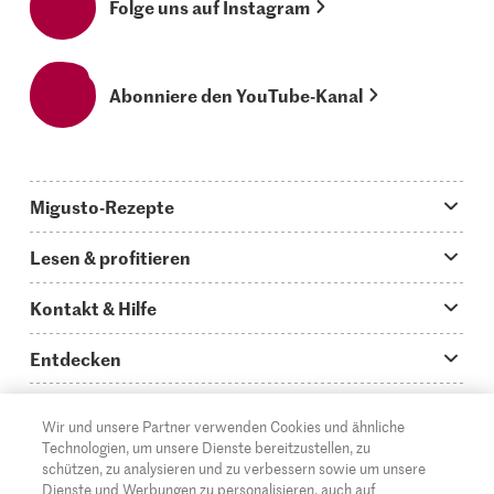
Folge uns auf Instagram
Abonniere den YouTube-Kanal
Migusto-Rezepte
Migusto App
Lesen & profitieren
Was koche ich heute?
Tipps & Tricks
Kontakt & Hilfe
Hauptgerichte
Storys
Fragen zu Migusto
Entdecken
Schnelle & einfache Rezepte
How to-Videos
Infos zum Kochen mit Migusto
Supermarkt
Wir und unsere Partner verwenden Cookies und ähnliche
Apéro & Fingerfood
DE
Glossar
FR
IT
Kontakt
Migros Online
Technologien, um unsere Dienste bereitzustellen, zu
schützen, zu analysieren und zu verbessern sowie um unsere
Backen
Migusto Login
Mediadaten Werbetreibende
Über die Migros
Dienste und Werbungen zu personalisieren, auch auf