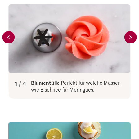
von
1
4
Blumentülle
Perfekt für weiche Massen
wie Eischnee für Meringues.