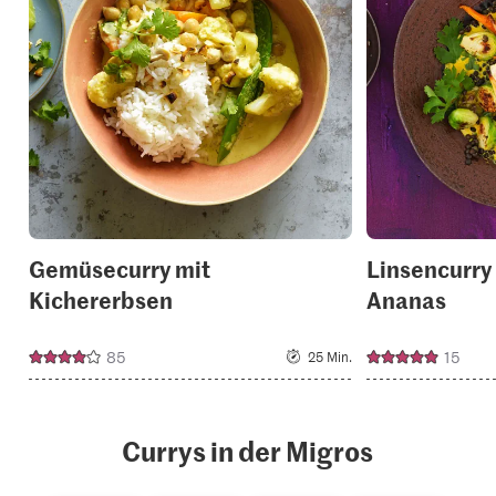
add
it
to
your
collections.
Gemüsecurry mit
Linsencurry
Kichererbsen
Ananas
85
15
25 Min.
Currys in der Migros