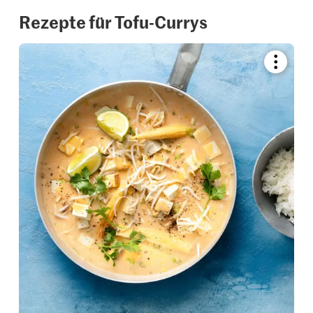
Rezepte für Tofu-Currys
Bookmar
recipe
or
add
it
to
your
collectio