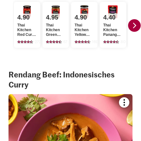
4.90
4.95
4.90
4.40
4.
Thai
Thai
Thai
Thai
Thai
Kitchen
Kitchen
Kitchen
Kitchen
Kitc
Red Curry
Green
Yellow
Panang
Hot 
Paste
Curry
Curry
Curry
Curr
272
67
169
80
Paste hot
Paste mild
Sauce
Past
mild
Rendang Beef: Indonesisches
Curry
Bookmar
recipe
or
add
it
to
your
collectio