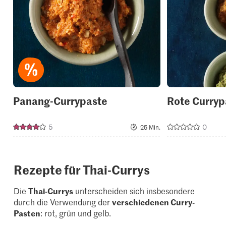
your
collections.
Panang-Currypaste
Rote Curryp
5
0
25 Min.
Rezepte für Thai-Currys
Die
Thai-Currys
unterscheiden sich insbesondere
durch die Verwendung der
verschiedenen Curry-
Pasten
: rot, grün und gelb.