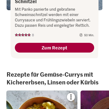
Schnitzel
Mit Panko panierte und gebratene
Schweinsschnitzel werden mit einer
Currysauce und Frühlingszwiebeln serviert.
Dazu passen Reis und eingelegter Rettich.
8
50 Min.
Zum Rezept
Rezepte für Gemüse-Currys mit
Kichererbsen, Linsen oder Kürbis
Bookmark
recipe
or