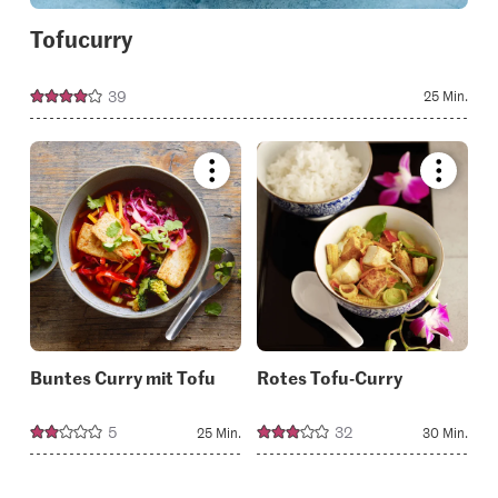
Tofucurry
39
25 Min.
Bookmark
Bookmar
recipe
recipe
or
or
add
add
it
it
to
to
your
your
collections.
collectio
Buntes Curry mit Tofu
Rotes Tofu-Curry
5
32
25 Min.
30 Min.