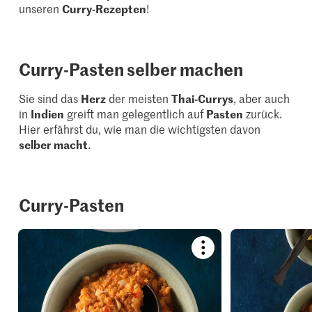
unseren
Curry-Rezepten
!
Curry-Pasten selber machen
Sie sind das
Herz
der meisten
Thai-Currys
, aber auch
in
Indien
greift man gelegentlich auf
Pasten
zurück.
Hier erfährst du, wie man die wichtigsten davon
selber macht
.
Curry-Pasten
Bookmark
recipe
or
add
it
to