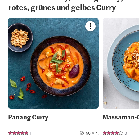
rotes, grünes und gelbes Curry
Bookmark
recipe
or
add
it
to
your
collections.
Panang Curry
Massaman-C
1
3
50 Min.