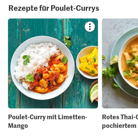
Rezepte für Poulet-Currys
Bookmark
recipe
or
add
it
to
your
collections.
Poulet-Curry mit Limetten-
Rotes Thai-
Mango
pochiertem 