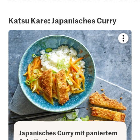
Katsu Kare: Japanisches Curry
Bookmar
recipe
or
add
it
to
your
collectio
Japanisches Curry mit paniertem