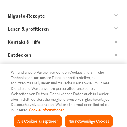
Migusto-Rezepte
Migusto App
Lesen & profitieren
Was koche ich heute?
Tipps & Tricks
Kontakt & Hilfe
Hauptgerichte
Storys
Fragen zu Migusto
Entdecken
Schnelle & einfache Rezepte
How to-Videos
Infos zum Kochen mit Migusto
Supermarkt
Wir und unsere Partner verwenden Cookies und ähnliche
Apéro & Fingerfood
DE
Glossar
FR
IT
Kontakt
Migros Online
Technologien, um unsere Dienste bereitzustellen, zu
schützen, zu analysieren und zu verbessern sowie um unsere
Backen
Migusto Login
Mediadaten Werbetreibende
Über die Migros
Dienste und Werbungen zu personalisieren, auch auf
Webseiten von Dritten. Dabei können Daten auch in Länder
Rezepte für Familien & Kinder
Migusto Printmagazin
Impressum
übermittelt werden, die möglicherweise kein gleichwertiges
Filialen
© 2026 Migros-Genossenschafts-Bund
Datenschutzniveau haben. Weitere Informationen findest du
Alle Rezeptkategorien
Wettbewerbe
in unseren
Cookie-Informationen.
Rechtliche Hinweise
Cumulus
Alle Cookies akzeptieren
Nur notwendige Cookies
Datenschutz
Migros-Magazin
Inspiration
Sammlung
Rezepte
Mein Migusto
Menü