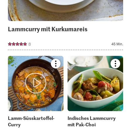
Lammcurry mit Kurkumareis
8
45 Min.
Bookmark
Bookmar
recipe
recipe
or
or
add
add
it
it
to
to
your
your
collections.
collectio
Lamm-Süsskartoffel-
Indisches Lammcurry
Curry
mit Pak-Choi