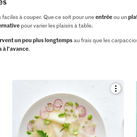
es
entrée
pla
 faciles à couper. Que ce soit pour une
ou un
ernative
pour varier les plaisirs à table.
rvent un peu plus longtemps
au frais que les carpaccios
 à l'avance
.
kmark
Bookmark
pe
recipe
or
add
it
to
your
ctions.
collections.