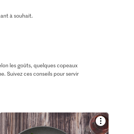
ant à souhait.
, selon les goûts, quelques copeaux
e. Suivez ces conseils pour servir
Bookmark
recipe
or