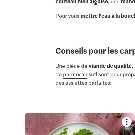
couteau bien aiguisé
mand
, une
mettre l’eau à la bou
Pour vous
Conseils pour les car
viande de qualité
Une pièce de
,
de
parmesan
suffisent pour prépa
des assiettes parfaites:
Boo
reci
or