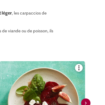
t léger
, les carpaccios de
 de viande ou de poisson, ils
Bookmark
recipe
or
add
it
to
your
collections.