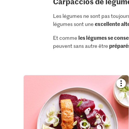
Carpaccios de légum
Les légumes ne sont pas toujours
excellente alt
légumes sont une
les légumes se conse
Et comme
préparés
peuvent sans autre être
Boo
reci
or
add
it
to
your
colle