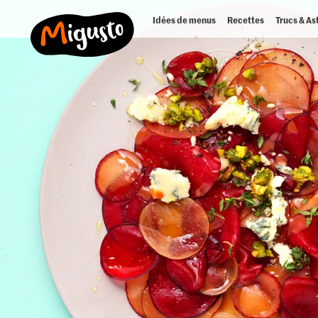
Idées de menus
Recettes
Trucs & As