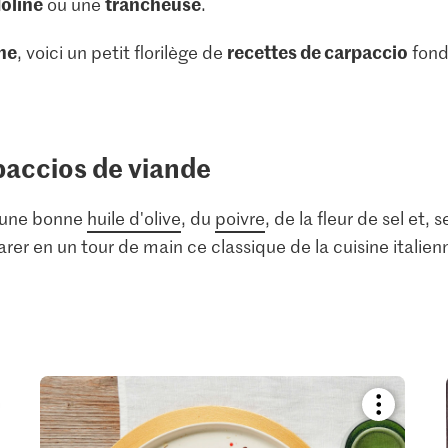
oline
trancheuse
ou une
.
che
recettes de carpaccio
, voici un petit florilège de
fond
paccios de viande
 une bonne
huile d'olive
, du
poivre
, de la fleur de sel et
rer en un tour de main ce classique de la cuisine italienn
kmark
Bookmark
pe
recipe
or