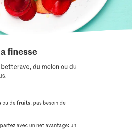
la finesse
a betterave, du melon ou du
us.
s
fruits
ou de
, pas besoin de
us partez avec un net avantage: un