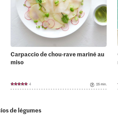
Carpaccio de chou-rave mariné au
miso
4
25 min.
cios de légumes