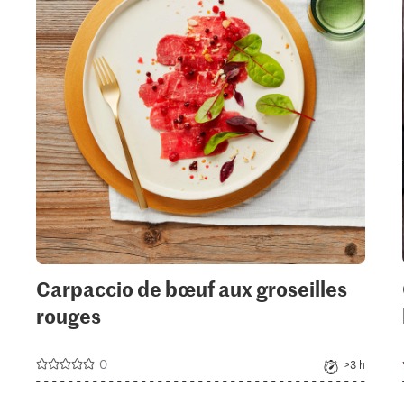
add
it
to
your
ctions.
collections.
Carpaccio de bœuf aux groseilles
rouges
0
>3 h