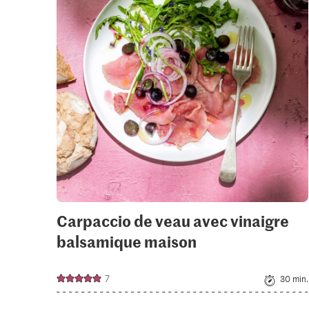
add
it
to
your
colle
Carpaccio de veau avec vinaigre
balsamique maison
7
30 min.