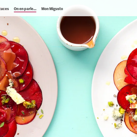
tuces
On en parle…
Mon Migusto