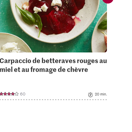
Carpaccio de betteraves rouges au
Carp
miel et au fromage de chèvre
ros
60
20 min.