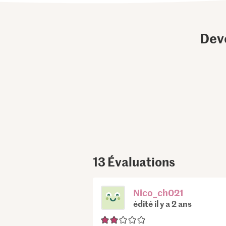
Dev
13
Évaluations
Nico_ch021
édité il y a 2 ans