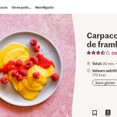
tuces
On en parle…
Mon Migusto
Carpacc
de fram
(13
Total:
20 min. 
Valeurs nutrit
170 kcal
Sans gluten