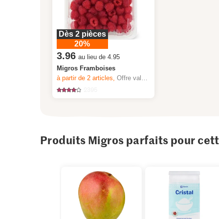
Dès 2 pièces
20%
3.96
au lieu de 4.95
Migros Framboises
à partir de 2
articles,
Offre valable du 6.8 au 12.8.2026, jusqu’à épuisement du stock.
2395
Produits Migros parfaits pour cet