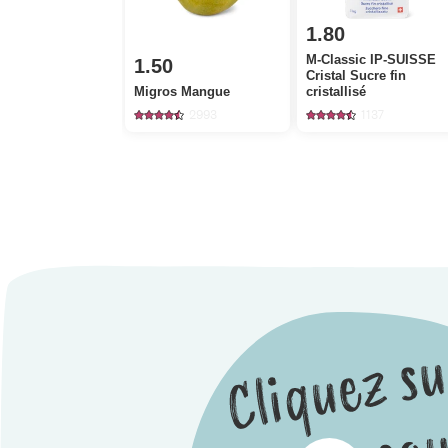
1.80
M-Classic IP-SUISSE
1.50
Cristal Sucre fin
Migros Mangue
cristallisé
2993
1137