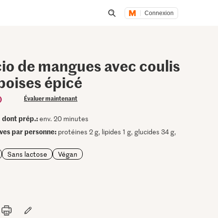
Connexion
Lancer une recherche
io de mangues avec coulis
boises épicé
)
Évaluer maintenant
dont prép.:
•
env. 20 minutes
ives par personne:
protéines 2 g, lipides 1 g, glucides 34 g,
Sans lactose
Végan