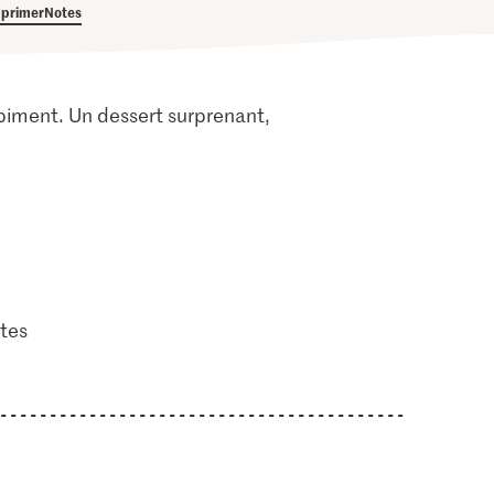
primer
Notes
 piment. Un dessert surprenant,
tes