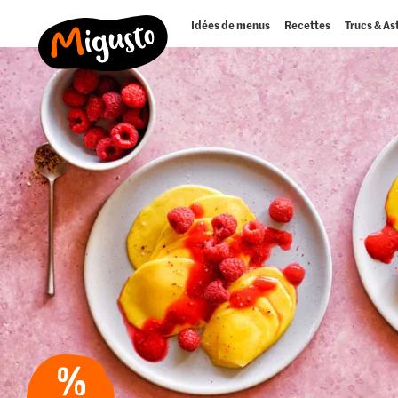
Idées de menus
Recettes
Trucs & As