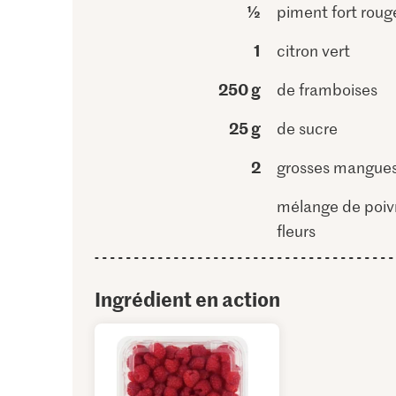
½
piment fort roug
1
citron vert
250 g
de framboises
25 g
de sucre
2
grosses mangue
mélange de poiv
fleurs
Ingrédient en action