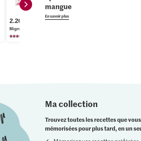
mangue
4.95
En savoir plus
2.20
Prix du jour
Sélection Poivre aux
Migros Piments rouges
fleurs
Bio Limes
266
50
15
Ma collection
Trouvez toutes les recettes que vous
mémorisées pour plus tard, en un seu
Mémorisez vos recettes préférées.