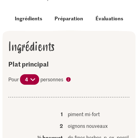
Ingrédients
Préparation
Évaluations
Ingrédients
Plat principal
Pour
4
personnes
1
piment mi-fort
2
oignons nouveaux
½ bouquet
de fines herbes, p. ex. persil