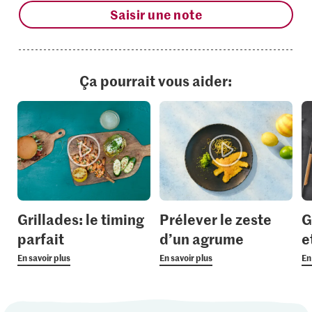
Saisir une note
Ça pourrait vous aider:
Grillades: le timing
Prélever le zeste
G
parfait
d’un agrume
e
En savoir plus
En savoir plus
En