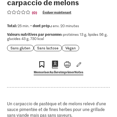
carpaccio de melons
(0)
Évaluer maintenant
Total:
dont prép.:
25 min. •
env. 20 minutes
Valeurs nutritives par personne:
protéines 13 g, lipides 56 g,
glucides 43 g, 730 kcal
Sans gluten
Sans lactose
Végan
Memoriser
Au livre
Imprimer
Notes
Un carpaccio de pastèque et de melons relevé d'une
sauce pimentée et de fines herbes pour une grillade
sans viande mais pas sans saveurs.