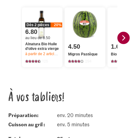
Dès 2 pièces
20%
6.80
au lieu de 8.50
Alnatura Bio Huile
4.50
1.60
d’olive extra vierge
à partir de 2
articles,
Offre valable du 6.8 au 12.8.2026, jusqu’à épu
Migros Pastèque
Bio Persil plat
125
294
349
À vos tabliers!
Préparation:
env. 20 minutes
cuisson au gril :
env. 5 minutes