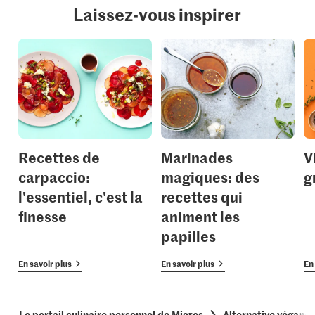
Laissez-vous inspirer
Recettes de
Marinades
V
carpaccio:
magiques: des
g
l'essentiel, c'est la
recettes qui
finesse
animent les
papilles
En savoir plus
En savoir plus
En 
Le portail culinaire personnel de Migros
Alternative végane 