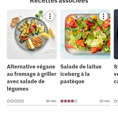
Bookmark
Bookmar
recipe
recipe
or
or
add
add
it
it
to
to
your
your
collections.
collection
Alternative végane
Salade de laitue
S
au fromage à griller
iceberg à la
v
avec salade de
pastèque
c
légumes
30 min.
20 min.