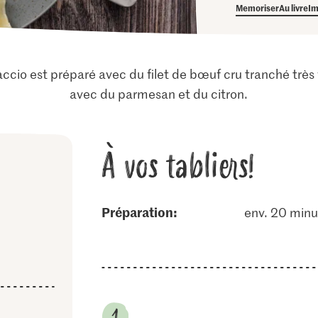
Memoriser
Au livre
Im
ccio est préparé avec du filet de bœuf cru tranché très fi
avec du parmesan et du citron.
À vos tabliers!
Préparation:
env. 20 minu