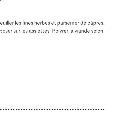
uiller les fines herbes et parsemer de câpres.
poser sur les assiettes. Poivrer la viande selon
1.05
1.60
Jura Sel Sel iodé et
Bio Persil plat
fluoré
350
1241