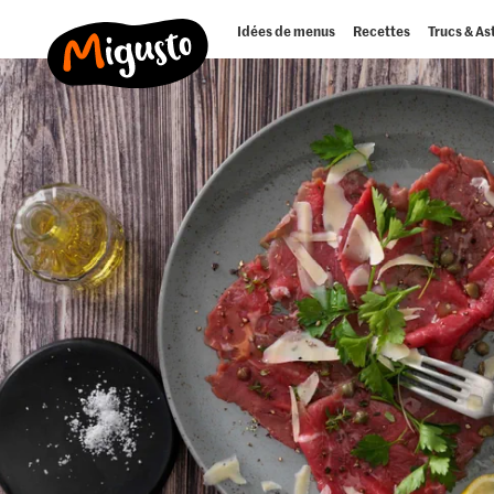
Idées de menus
Recettes
Trucs & As