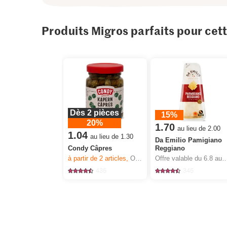
Produits Migros parfaits pour cet
Dès 2 pièces
15%
20%
1.70
au lieu de 2.00
1.04
au lieu de 1.30
Da Emilio Pamigiano
Condy Câpres
Reggiano
à partir de 2
articles,
Offre valable du 6.8 au 12.8.2026, jusqu’à épuisement du stock.
Offre valable du 6.8 au 12.8.2026, jusqu’à épu
435
345