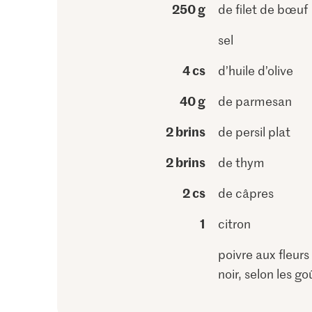
250 g
de filet de bœuf
sel
4 cs
d’huile d’olive
40 g
de parmesan
2 brins
de persil plat
2 brins
de thym
2 cs
de câpres
1
citron
poivre aux fleurs
noir, selon les go