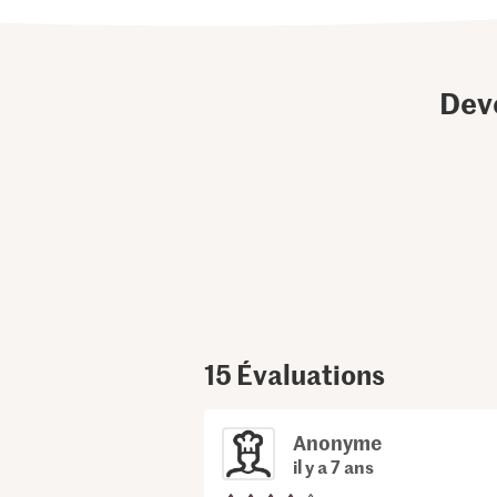
Dev
15
Évaluations
Anonyme
il y a 7 ans