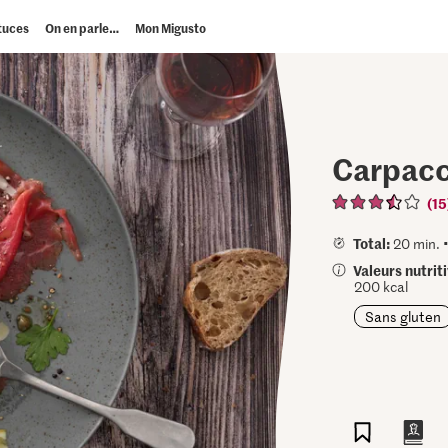
tuces
On en parle…
Mon Migusto
Carpacc
(15
Total:
20 min. 
Valeurs nutrit
200 kcal
Sans gluten