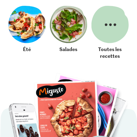
Été
Salades
Toutes les
recettes