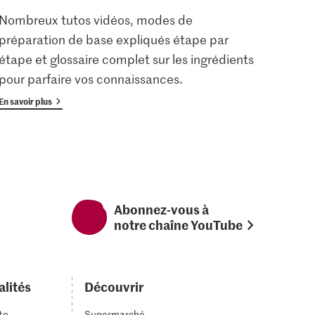
Nombreux tutos vidéos, modes de
Les u
préparation de base expliqués étape par
enreg
étape et glossaire complet sur les ingrédients
gratu
pour parfaire vos connaissances.
avan
En savoir plus
En savoi
Abonnez-vous à
notre chaîne YouTube
alités
Découvrir
to
Supermarché