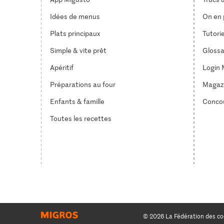
Idées de menus
On en p
Plats principaux
Tutori
Simple & vite prêt
Glossa
Apéritif
Login 
Préparations au four
Magaz
Enfants & famille
Conco
Toutes les recettes
© 2026 La Fédération des co