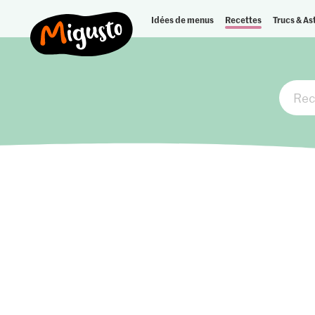
Idées de menus
Recettes
Trucs & As