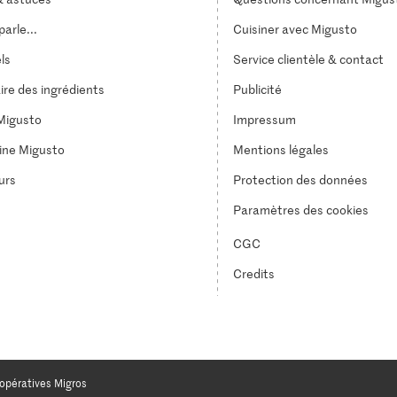
arle...
Cuisiner avec Migusto
els
Service clientèle & contact
ire des ingrédients
Publicité
Migusto
Impressum
ine Migusto
Mentions légales
urs
Protection des données
Paramètres des cookies
CGC
Credits
opératives Migros