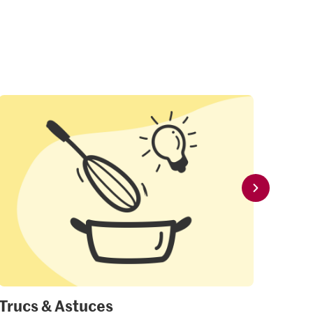
Trucs & Astuces
Mon