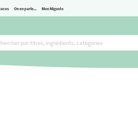
tuces
On en parle…
Mon Migusto