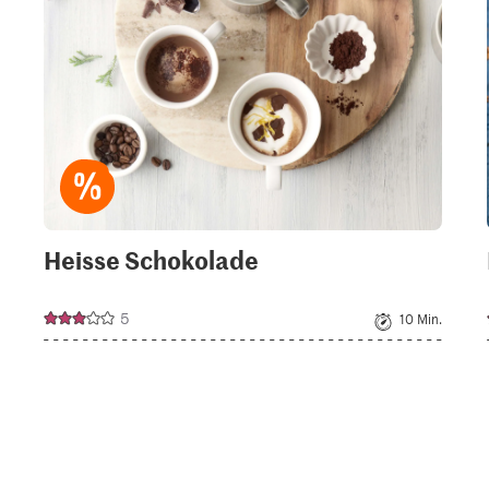
Heisse Schokolade
5
10 Min.