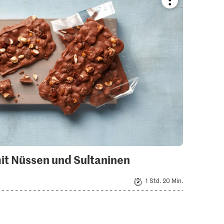
Bookmark
recipe
or
add
it
to
your
collections.
t Nüssen und Sultaninen
1 Std. 20 Min.