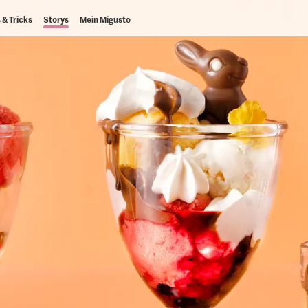
 & Tricks
Storys
Mein Migusto