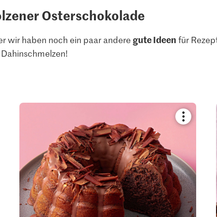
lzener Osterschokolade
gute Ideen
r wir haben noch ein paar andere
für Rezep
 Dahinschmelzen!
kmark
Bookmark
pe
recipe
or
add
it
to
your
ctions.
collections.