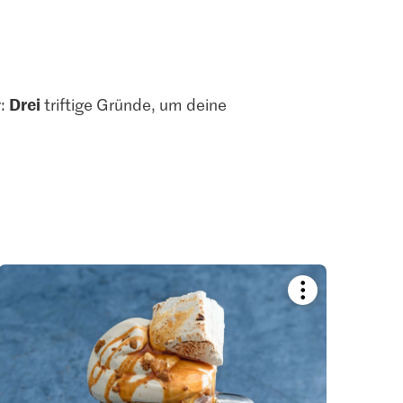
Drei
r:
triftige Gründe, um deine
Bookmark
recipe
or
add
it
to
your
collections.