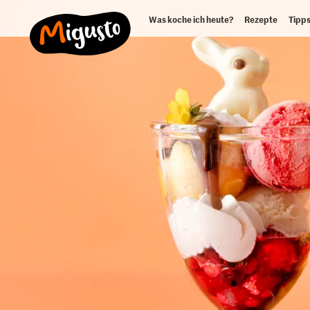
Was koche ich heute?
Rezepte
Tipps