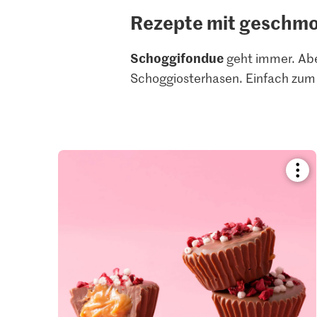
Rezepte mit geschmo
Schoggifondue
geht immer. Abe
Schoggiosterhasen. Einfach zum
Boo
reci
or
add
it
to
your
colle