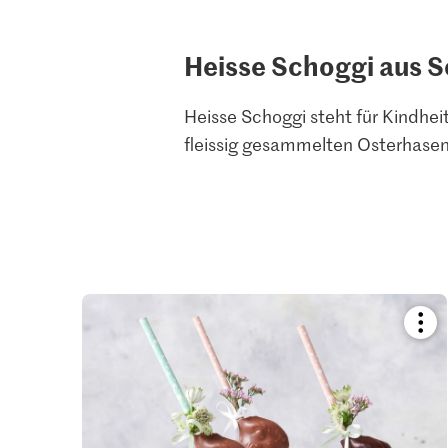
Heisse Schoggi aus 
Heisse Schoggi steht für Kindhe
fleissig gesammelten Osterhasen
Boo
reci
or
add
it
to
your
colle