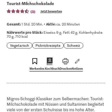
Tourist-Milchschokolade
(3)
Jetzt bewerten
Gesamt:
Aktiv:
1 Std. 20 Min. •
ca. 20 Minuten
Nährwerte pro Stück:
Eiweiss 9 g, Fett 42 g, Kohlenhydrate
70 g, 710 kcal
Vegetarisch
Picknickrezepte
Schweiz
Merken
Ins Kochbuch
Drucken
Notizen
Migros-Schoggi-Klassiker zum Selbermachen: Tourist-
Milchschokolade mit Nüssen und Sultaninen begleitet
viele von der ersten Schulreise bis ins hohe Alter.