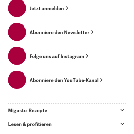
Jetzt anmelden
Abonniere den Newsletter
Folge uns auf Instagram
Abonniere den YouTube-Kanal
Migusto-Rezepte
Migusto App
Lesen & profitieren
Was koche ich heute?
Tipps & Tricks