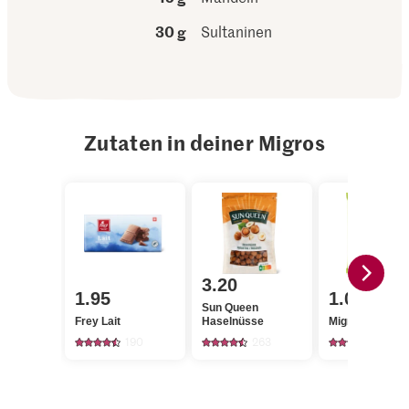
30 g
Sultaninen
Zutaten in deiner Migros
3.20
1.95
1.00
Sun Queen
Frey Lait
Haselnüsse
Migros Sultani
190
263
58