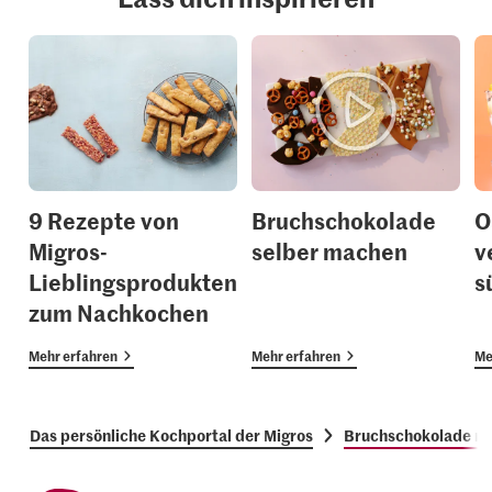
9 Rezepte von
Bruchschokolade
O
Migros-
selber machen
v
Lieblingsprodukten
s
zum Nachkochen
Mehr erfahren
Mehr erfahren
Me
Das persönliche Kochportal der Migros
Bruchschokolade mi