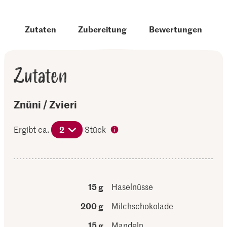
Zutaten
Zubereitung
Bewertungen
Zutaten
Znüni / Zvieri
Ergibt ca.
2
Stück
15 g
Haselnüsse
200 g
Milchschokolade
15 g
Mandeln