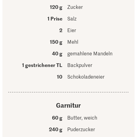
120 g
Zucker
1 Prise
Salz
2
Eier
150 g
Mehl
40 g
gemahlene Mandeln
1 gestrichener TL
Backpulver
10
Schokoladeneier
Garnitur
60 g
Butter, weich
240 g
Puderzucker