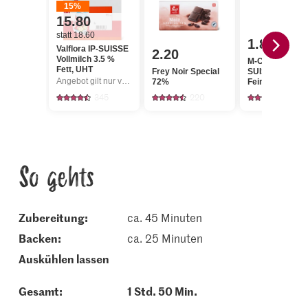
15%
15.80
statt 18.60
1.80
Valflora IP-SUISSE
2.20
Vollmilch 3.5 %
M-Classic IP-
Fett, UHT
Frey Noir Special
SUISSE Cristal
Angebot gilt nur vom 6.8. bis 12.8.2026, solange Vorrat.
72%
Feinkristall-Zu
345
220
1146
So gehts
Zubereitung:
ca. 45 Minuten
backen:
ca. 25 Minuten
auskühlen lassen
Gesamt:
1 Std. 50 Min.