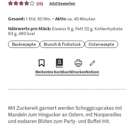
(11)
Jetzt bewerten
Gesamt:
Aktiv:
1 Std. 50 Min. •
ca. 45 Minuten
Nährwerte pro Stück:
Eiweiss 6 g, Fett 22 g, Kohlenhydrate
63 g, 480 kcal
Backrezepte
Brunch & Frühstück
Osterrezepte
Merken
Ins Kochbuch
Drucken
Notizen
Mit Zuckereili garniert werden Schoggicupcakes mit
Mandeln zum Hingucker an Ostern, mit Nonpareilles
und essbaren Blüten zum Party- und Buffet-Hit.