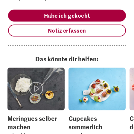
Habe ich gekocht
Notiz erfassen
Das könnte dir helfen:
Meringues selber
Cupcakes
C
machen
sommerlich
d