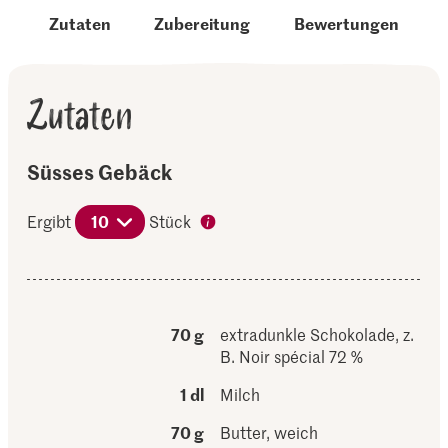
Zutaten
Zubereitung
Bewertungen
Zutaten
Süsses Gebäck
Ergibt
10
Stück
70 g
extradunkle Schokolade, z.
B. Noir spécial 72 %
1 dl
Milch
70 g
Butter, weich