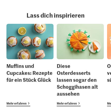
Lass dich inspirieren
Muffins und
Diese
O
Cupcakes: Rezepte
Osterdesserts
v
für ein Stück Glück
lassen sogar den
s
Schoggihasen alt
aussehen
Mehr erfahren
Mehr erfahren
Me