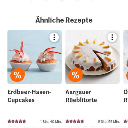
Ähnliche Rezepte
Bookmark
Bookmar
recipe
recipe
or
or
add
add
it
it
to
to
your
your
collections.
collection
Erdbeer-Hasen-
Aargauer
Ö
Cupcakes
Rüeblitorte
R
1 Std. 40 Min.
2 Std. 55 Min.