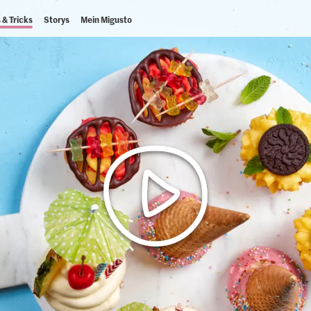
 & Tricks
Storys
Mein Migusto