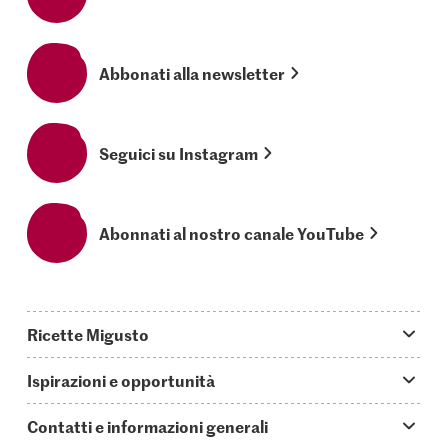
Abbonati alla newsletter
Seguici su Instagram
Abonnati al nostro canale YouTube
Ricette Migusto
App Migusto
Ispirazioni e opportunità
Oggi cucino
Trucchi & astuzie
Contatti e informazioni generali