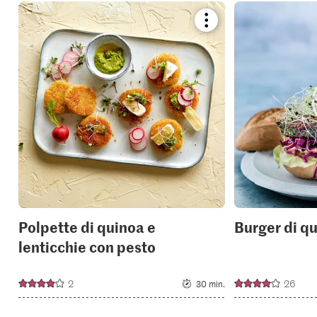
Bookmark
recipe
or
add
it
to
your
collections.
Polpette di quinoa e
Burger di q
lenticchie con pesto
2
26
30 min.