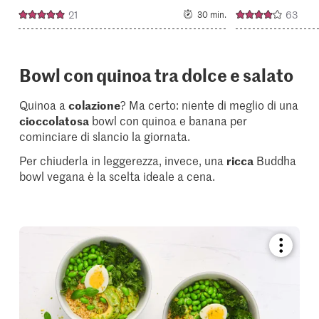
21
63
30 min.
Bowl con quinoa tra dolce e salato
Quinoa a
colazione
? Ma certo: niente di meglio di una
cioccolatosa
bowl con quinoa e banana per
cominciare di slancio la giornata.
Per chiuderla in leggerezza, invece, una
ricca
Buddha
bowl vegana è la scelta ideale a cena.
Bookmar
recipe
or
add
it
to
your