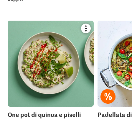
Bookmark
recipe
or
add
it
to
your
collections.
One pot di quinoa e piselli
Padellata d