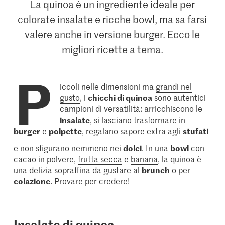
La quinoa è un ingrediente ideale per
colorate insalate e ricche bowl, ma sa farsi
valere anche in versione burger. Ecco le
migliori ricette a tema.
P
iccoli nelle dimensioni ma
grandi nel
gusto
, i
chicchi di quinoa
sono autentici
campioni di versatilità: arricchiscono le
insalate
, si lasciano trasformare in
burger
e
polpette
, regalano sapore extra agli
stufati
e non sfigurano nemmeno nei
dolci
. In una
bowl
con
cacao in polvere,
frutta secca
e
banana
, la quinoa è
una delizia sopraffina da gustare al
brunch
o per
colazione
. Provare per credere!
Insalate di quinoa