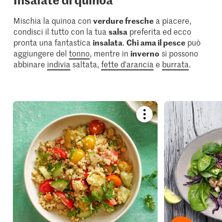
Mischia la quinoa con
verdure fresche
a piacere,
condisci il tutto con la tua
salsa
preferita ed ecco
pronta una fantastica
insalata
.
Chi ama il pesce
può
aggiungere del
tonno
, mentre in
inverno
si possono
abbinare
indivia
saltata,
fette d'arancia
e
burrata
.
Bookmark
recipe
or
add
it
to
your
collections.