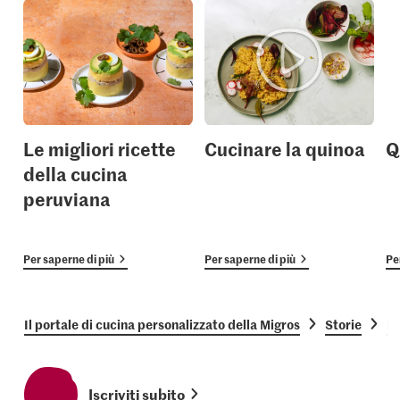
Le migliori ricette
Cucinare la quinoa
Q
della cucina
peruviana
Per saperne di più
Per saperne di più
Pe
Il portale di cucina personalizzato della Migros
Storie
Ri
Iscriviti subito