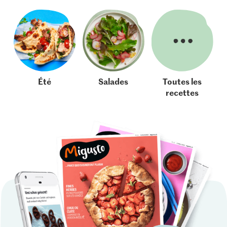
Été
Salades
Toutes les
recettes