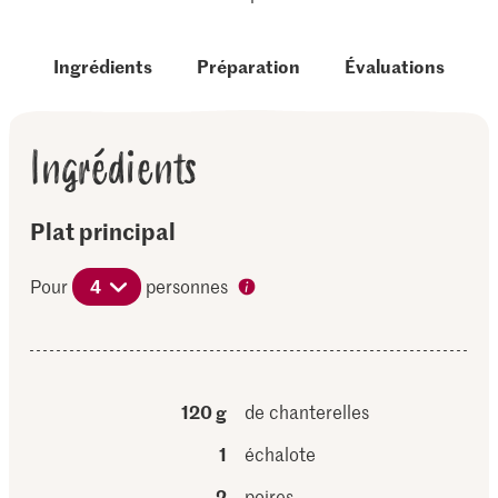
Ingrédients
Préparation
Évaluations
Ingrédients
Plat principal
Pour
4
personnes
120 g
de chanterelles
1
échalote
2
poires