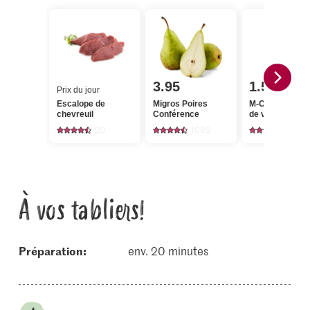
3.95
1.55
Prix du jour
Escalope de
Migros Poires
M-Classic Vina
chevreuil
Conférence
de vin blanc
20
1082
195
À vos tabliers!
Préparation:
env. 20 minutes