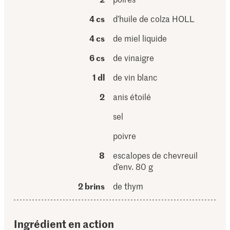
4 cs
d’huile de colza HOLL
4 cs
de miel liquide
6 cs
de vinaigre
1 dl
de vin blanc
2
anis étoilé
sel
poivre
8
escalopes de chevreuil
d’env. 80 g
2 brins
de thym
Ingrédient en action