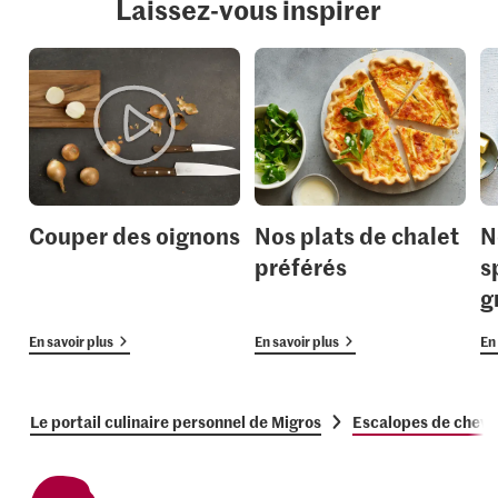
Laissez-vous inspirer
Couper des oignons
Nos plats de chalet
N
préférés
s
g
En savoir plus
En savoir plus
En 
Le portail culinaire personnel de Migros
Escalopes de chevre