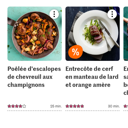
Bookmark
Bookmar
recipe
recipe
or
or
add
add
it
it
to
to
your
your
collections.
collection
Poêlée d'escalopes
Entrecôte de cerf
E
de chevreuil aux
en manteau de lard
s
champignons
et orange amère
b
c
25 min.
30 min.