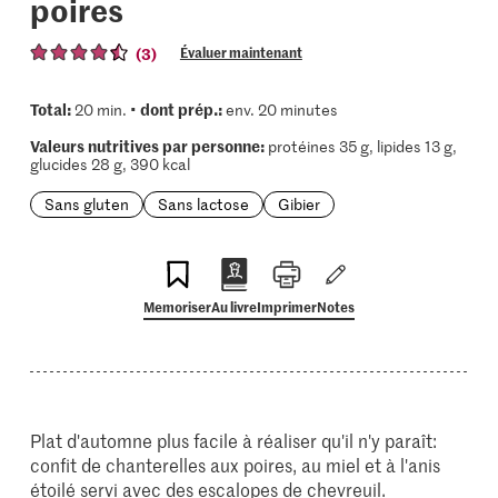
poires
(3)
Évaluer maintenant
Total:
dont prép.:
20 min. •
env. 20 minutes
Valeurs nutritives par personne:
protéines 35 g, lipides 13 g,
glucides 28 g, 390 kcal
Sans gluten
Sans lactose
Gibier
Memoriser
Au livre
Imprimer
Notes
Plat d'automne plus facile à réaliser qu'il n'y paraît:
confit de chanterelles aux poires, au miel et à l'anis
étoilé servi avec des escalopes de chevreuil.