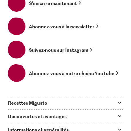
S’inscrire maintenant
Abonnez-vous à la newsletter
Suivez-nous sur Instagram
Abonnez-vous à notre chaîne YouTube
Recettes Migusto
App Migusto
Découvertes et avantages
Idées de menus
Trucs & astuces
Informations et généralités