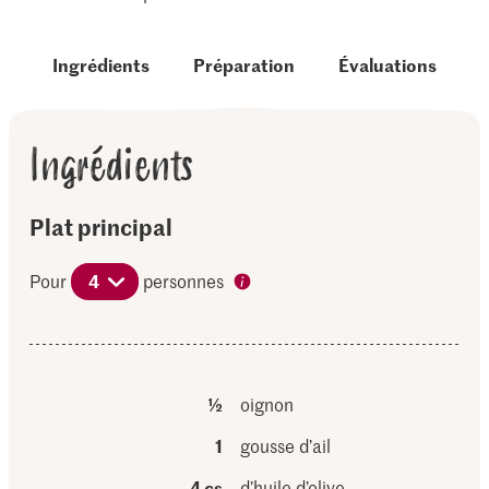
Ingrédients
Préparation
Évaluations
Ingrédients
Plat principal
Pour
4
personnes
½
oignon
1
gousse d’ail
4 cs
d’huile d’olive