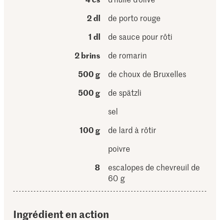
2 dl
de porto rouge
1 dl
de sauce pour rôti
2 brins
de romarin
500 g
de choux de Bruxelles
500 g
de spätzli
sel
100 g
de lard à rôtir
poivre
8
escalopes de chevreuil de
60 g
Ingrédient en action