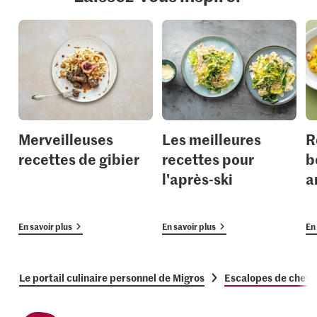
Merveilleuses
Les meilleures
R
recettes de gibier
recettes pour
b
l'après-ski
a
En savoir plus
En savoir plus
En 
Le portail culinaire personnel de Migros
Escalopes de chevre