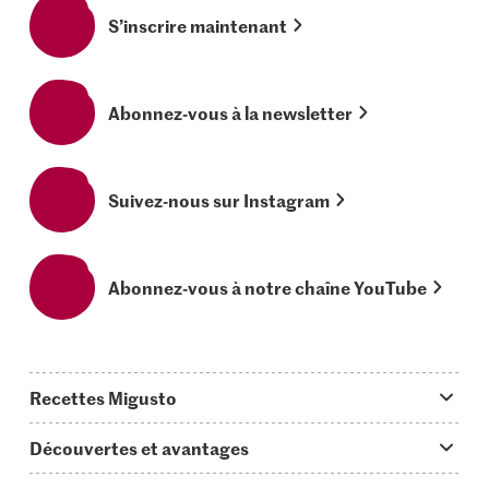
S’inscrire maintenant
Abonnez-vous à la newsletter
Suivez-nous sur Instagram
Abonnez-vous à notre chaîne YouTube
Recettes Migusto
App Migusto
Découvertes et avantages
Idées de menus
Trucs & astuces