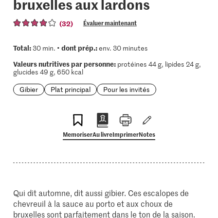
bruxelles aux lardons
(32)
Évaluer maintenant
Total:
dont prép.:
30 min. •
env. 30 minutes
Valeurs nutritives par personne:
protéines 44 g, lipides 24 g,
glucides 49 g, 650 kcal
Gibier
Plat principal
Pour les invités
Memoriser
Au livre
Imprimer
Notes
Qui dit automne, dit aussi gibier. Ces escalopes de
chevreuil à la sauce au porto et aux choux de
bruxelles sont parfaitement dans le ton de la saison.