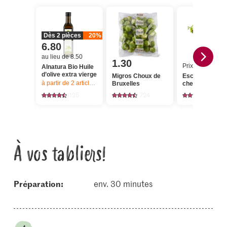
Dès 2 pièces
20%
6.80
au lieu de 8.50
1.30
Prix du jour
Alnatura Bio Huile
d’olive extra vierge
Migros Choux de
Escalope de
à partir de 2
articles,
Offre valable du 6.8 au 12.8.2026, jusqu’à épu
Bruxelles
chevreuil
125
724
20
À vos tabliers!
Préparation:
env. 30 minutes