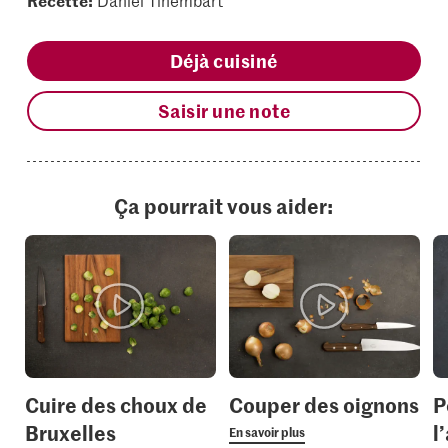
Recette:
Daniel Tinembart
Déjà cuisiné
Saisir une note
Ça pourrait vous aider:
Cuire des choux de
Couper des oignons
P
Bruxelles
l’
En savoir plus