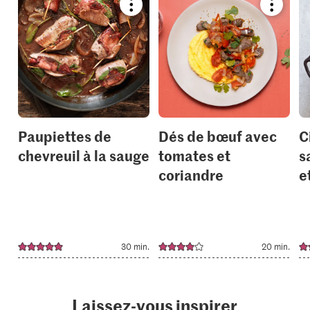
Bookmark
Bookmar
recipe
recipe
or
or
add
add
it
it
to
to
your
your
collections.
collection
Paupiettes de
Dés de bœuf avec
C
chevreuil à la sauge
tomates et
s
coriandre
e
30 min.
20 min.
Laissez-vous inspirer