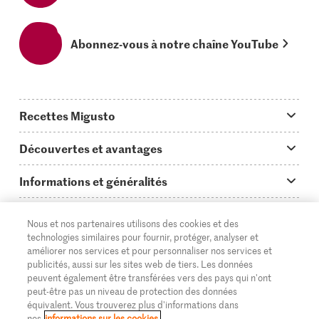
Abonnez-vous à notre chaîne YouTube
Recettes Migusto
App Migusto
Découvertes et avantages
Idées de menus
Trucs & astuces
Informations et généralités
Plats principaux
On en parle...
Questions concernant Migusto
Découvrir
Nous et nos partenaires utilisons des cookies et des
Simple & vite prêt
Tutoriels
Cuisiner avec Migusto
Supermarché
technologies similaires pour fournir, protéger, analyser et
améliorer nos services et pour personnaliser nos services et
Apéritif
FR
Glossaire des ingrédients
DE
IT
Service clientèle & contact
publicités, aussi sur les sites web de tiers. Les données
Migros Online
peuvent également être transférées vers des pays qui n'ont
Préparations au four
Login Migusto
peut-être pas un niveau de protection des données
Publicité
À propos de Migros
équivalent. Vous trouverez plus d'informations dans
Enfants & famille
nos
informations sur les cookies.