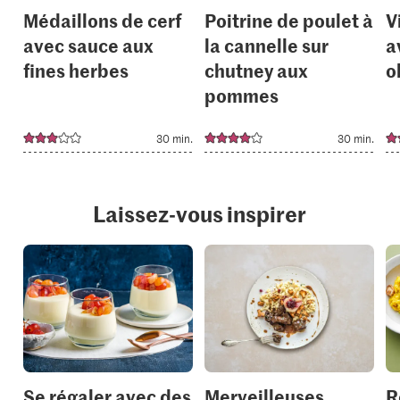
Médaillons de cerf
Poitrine de poulet à
V
avec sauce aux
la cannelle sur
a
fines herbes
chutney aux
o
pommes
30 min.
30 min.
Laissez-vous inspirer
Se régaler avec des
Merveilleuses
R