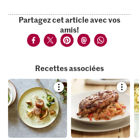
Partagez cet article avec vos
amis!
Recettes associées
Bookmark
Bookmar
recipe
recipe
or
or
add
add
it
it
to
to
your
your
collections.
collection