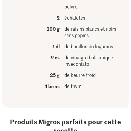
poivre
2
échalotes
200 g
de raisins blancs et noirs
sans pépins
1 dl
de bouillon de légumes
2 cs
de vinaigre balsamique
invecchiato
25 g
de beurre froid
4 brins
de thym
Produits Migros parfaits pour cette
recette