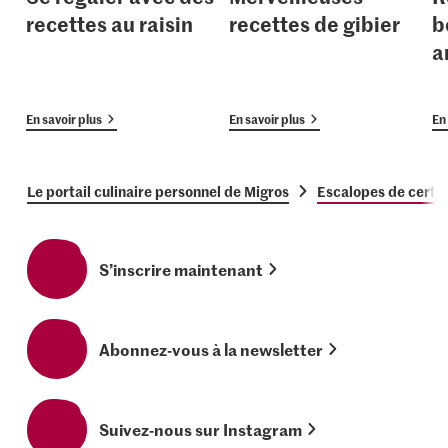
recettes au raisin
recettes de gibier
b
a
En savoir plus
En savoir plus
En 
Le portail culinaire personnel de Migros
Escalopes de cerf a
S’inscrire maintenant
Abonnez-vous à la newsletter
Suivez-nous sur Instagram