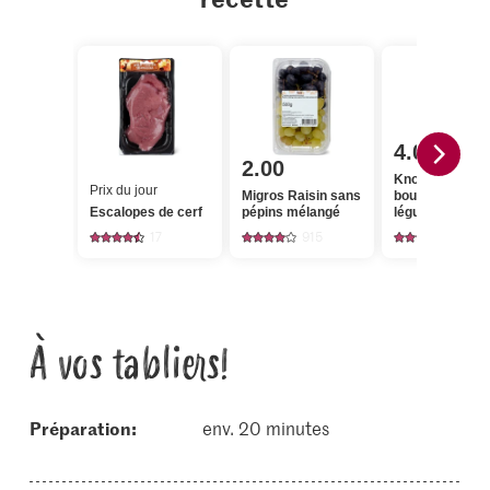
4.00
2.00
Knorr Cubes d
Prix du jour
Migros Raisin sans
bouillon de
Escalopes de cerf
pépins mélangé
légumes
17
915
174
À vos tabliers!
Préparation:
env. 20 minutes