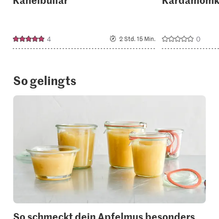
4
0
2 Std. 15 Min.
So gelingts
So schmeckt dein Apfelmus besonders