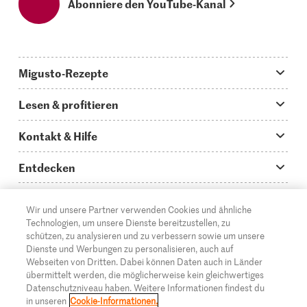
Abonniere den YouTube-Kanal
Migusto-Rezepte
Migusto App
Lesen & profitieren
Was koche ich heute?
Tipps & Tricks
Kontakt & Hilfe
Hauptgerichte
Storys
Fragen zu Migusto
Entdecken
Schnelle & einfache Rezepte
How to-Videos
Infos zum Kochen mit Migusto
Supermarkt
Wir und unsere Partner verwenden Cookies und ähnliche
Apéro & Fingerfood
DE
Glossar
FR
IT
Kontakt
Migros Online
Technologien, um unsere Dienste bereitzustellen, zu
schützen, zu analysieren und zu verbessern sowie um unsere
Backen
Migusto Login
Mediadaten Werbetreibende
Über die Migros
Dienste und Werbungen zu personalisieren, auch auf
Webseiten von Dritten. Dabei können Daten auch in Länder
Rezepte für Familien & Kinder
Migusto Printmagazin
Impressum
übermittelt werden, die möglicherweise kein gleichwertiges
Filialen
© 2026 Migros-Genossenschafts-Bund
Datenschutzniveau haben. Weitere Informationen findest du
Alle Rezeptkategorien
Wettbewerbe
in unseren
Cookie-Informationen.
Rechtliche Hinweise
Cumulus