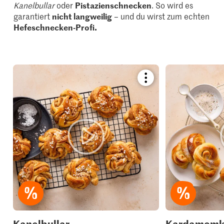
Kanelbullar
oder
Pistazienschnecken
. So wird es
garantiert
nicht langweilig
– und du wirst zum echten
Hefeschnecken-Profi.
Bookmark
recipe
or
add
it
to
your
collections.
Kanelbullar
Kardamomk