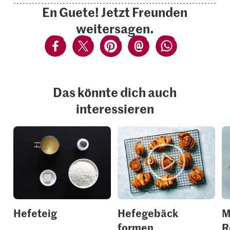
En Guete! Jetzt Freunden
weitersagen.
Das könnte dich auch
interessieren
Hefeteig
Hefegebäck
M
formen
R