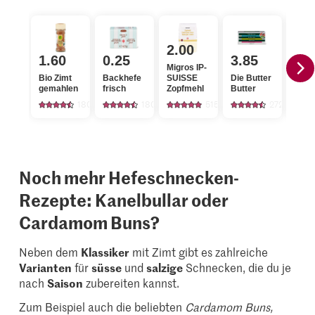
2.00
0.
1.60
0.25
3.85
Migros IP-
Patis
Bio Zimt
Backhefe
SUISSE
Die Butter
Hefe
gemahlen
frisch
Zopfmehl
Butter
getr
180
1806
515
2727
Noch mehr Hefeschnecken-
Rezepte: Kanelbullar oder
Cardamom Buns?
Neben dem
Klassiker
mit Zimt gibt es zahlreiche
Varianten
für
süsse
und
salzige
Schnecken, die du je
nach
Saison
zubereiten kannst.
Zum Beispiel auch die beliebten
Cardamom Buns,