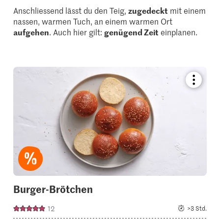
Anschliessend lässt du den Teig,
zugedeckt
mit einem
nassen, warmen Tuch, an einem warmen Ort
aufgehen
. Auch hier gilt:
genügend Zeit
einplanen.
Bookmar
recipe
or
add
it
to
your
collectio
Burger-Brötchen
12
>3 Std.