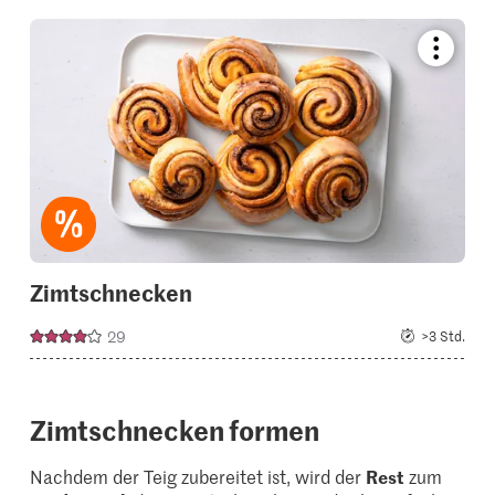
Bookmar
recipe
or
add
it
to
your
collectio
Zimtschnecken
29
>3 Std.
Zimtschnecken formen
Nachdem der Teig zubereitet ist, wird der
Rest
zum