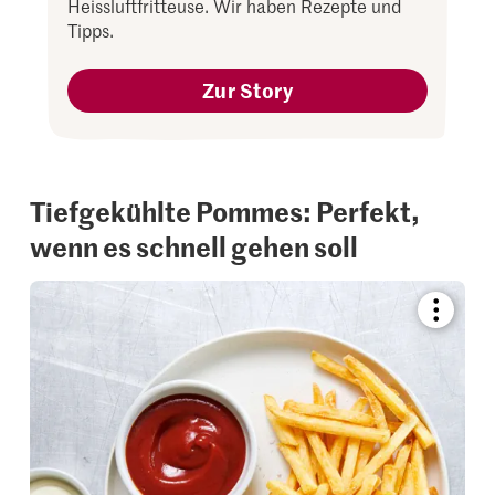
Heissluftfritteuse. Wir haben Rezepte und
Tipps.
Zur Story
Tiefgekühlte Pommes: Perfekt,
wenn es schnell gehen soll
Bookmar
recipe
or
add
it
to
your
collectio