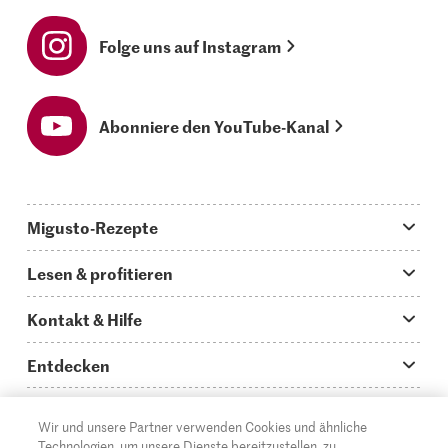
Folge uns auf Instagram
Abonniere den YouTube-Kanal
Migusto-Rezepte
Migusto App
Lesen & profitieren
Was koche ich heute?
Tipps & Tricks
Kontakt & Hilfe
Hauptgerichte
Storys
Fragen zu Migusto
Entdecken
Schnelle & einfache Rezepte
How to-Videos
Infos zum Kochen mit Migusto
Supermarkt
Wir und unsere Partner verwenden Cookies und ähnliche
Apéro & Fingerfood
DE
Glossar
FR
IT
Kontakt
Migros Online
Technologien, um unsere Dienste bereitzustellen, zu