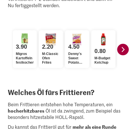
Nu fertiggestellt werden.
3.90
2.20
4.50
0.80
2.
Migros
M-Classic
Denny's
Kartoffeln
Ofen
Sweet
M-Budget
Bio
festkochend
Frites
Potato
Ketchup
Mayo
Fries
Welches Öl fürs Frittieren?
Beim Frittieren entstehen hohe Temperaturen, ein
hocherhitzbares
Öl ist da zwingend, zum Beispiel das
besonders hitzestabile HOLL-Rapsöl.
Du kannst das Frittieröl gut für
mehr als eine Runde