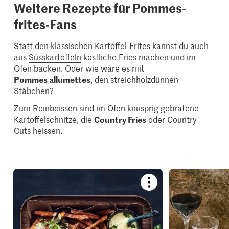
Weitere Rezepte für Pommes-
frites-Fans
Statt den klassischen Kartoffel-Frites kannst du auch
aus
Süsskartoffeln
köstliche Fries machen und im
Ofen backen. Oder wie wäre es mit
Pommes allumettes
, den streichholzdünnen
Stäbchen?
Zum Reinbeissen sind im Ofen knusprig gebratene
Kartoffelschnitze, die
Country Fries
oder Country
Cuts heissen.
Bookmark
recipe
or
add
it
to