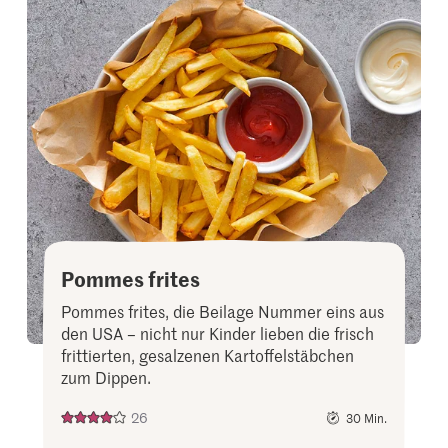
or
add
it
to
your
collectio
Pommes frites
Pommes frites, die Beilage Nummer eins aus
den USA – nicht nur Kinder lieben die frisch
frittierten, gesalzenen Kartoffelstäbchen
zum Dippen.
26
30 Min.