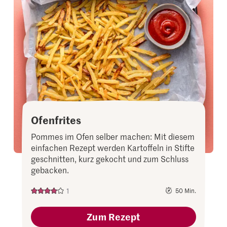
it
to
your
collectio
Ofenfrites
Pommes im Ofen selber machen: Mit diesem
einfachen Rezept werden Kartoffeln in Stifte
geschnitten, kurz gekocht und zum Schluss
gebacken.
1
50 Min.
Zum Rezept