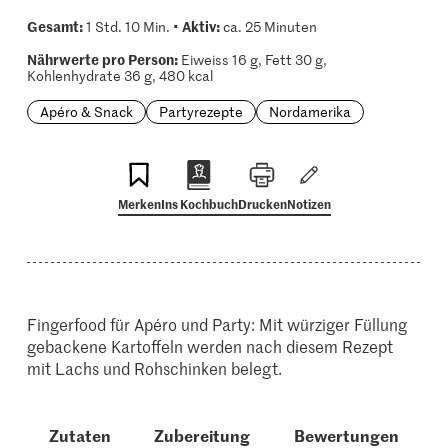
Gesamt:
Aktiv:
1 Std. 10 Min. •
ca. 25 Minuten
Nährwerte pro Person:
Eiweiss 16 g, Fett 30 g,
Kohlenhydrate 36 g, 480 kcal
Apéro & Snack
Partyrezepte
Nordamerika
Merken
Ins Kochbuch
Drucken
Notizen
Fingerfood für Apéro und Party: Mit würziger Füllung
gebackene Kartoffeln werden nach diesem Rezept
mit Lachs und Rohschinken belegt.
Zutaten
Zubereitung
Bewertungen