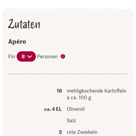
Zutaten
Apéro
Für
8
Personen
16
mehligkochende Kartoffeln
à ca. 100 g
ca. 4 EL
Olivenöl
Salz
2
rote Zwiebeln