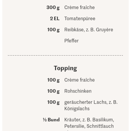
300 g
Crème fraîche
2 EL
Tomatenpüree
100 g
Reibkäse, z. B. Gruyère
Pfeffer
Topping
100 g
Crème fraîche
100 g
Rohschinken
100 g
geräucherter Lachs, z. B.
Königslachs
½ Bund
Kräuter, z. B. Basilikum,
Petersilie, Schnittlauch