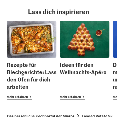
Lass dich inspirieren
Rezepte für
Ideen für den
D
Blechgerichte: Lass
Weihnachts-Apéro
m
den Ofen für dich
u
arbeiten
n
Mehr erfahren
Mehr erfahren
Me
Das persönliche Kochportal der Migros
Loaded Potato Skin