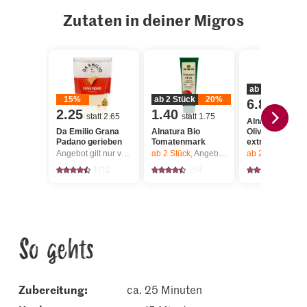
Zutaten in deiner Migros
ab 2 Stück
2
15%
ab 2 Stück
20%
6.80
statt 8.5
2.25
1.40
statt 2.65
statt 1.75
Alnatura Bio
Da Emilio Grana
Alnatura Bio
Olivenöl nativ,
Padano gerieben
Tomatenmark
extra
Angebot gilt nur vom 6.8. bis 12.8.2026, solange Vorrat.
ab 2
Stück,
Angebot gilt nur vom 6.8. bis 12.8.2026, solange Vorrat.
ab 2
Stück,
Angebot gilt nur vom 6.8. bis 12.8.2026,
1712
274
125
So gehts
Zubereitung:
ca. 25 Minuten