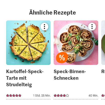
Ähnliche Rezepte
Bookmark
Bookmar
recipe
recipe
or
or
add
add
it
it
to
to
your
your
collections.
collection
Kartoffel-Speck-
Speck-Birnen-
R
Tarte mit
Schnecken
Strudelteig
1 Std. 25 Min.
40 Min.