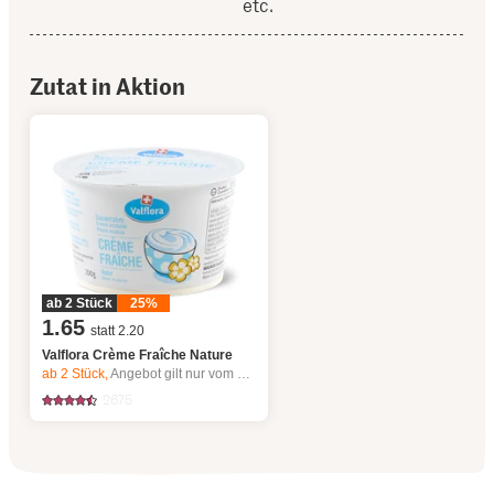
etc.
Zutat in Aktion
ab 2 Stück
25%
1.65
statt 2.20
Valflora Crème Fraîche Nature
ab 2
Stück,
Angebot gilt nur vom 6.8. bis 12.8.2026, solange Vorrat.
2675