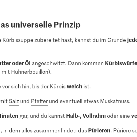
s universelle Prinzip
jed
ne Kürbissuppe zubereitet hast, kannst du im Grunde
tter oder Öl
Kürbiswürfe
angeschwitzt. Dann kommen
 mit Hühnerbouillon).
weich
vor sich hin, bis der Kürbis
ist.
 mit
Salz
und
Pfeffer
und eventuell etwas Muskatnuss.
Minuten
Halb-, Vollrahm
ve
gar, und du kannst
oder eine
Pürieren
in dem alles zusammenfindet: das
. Püriere s