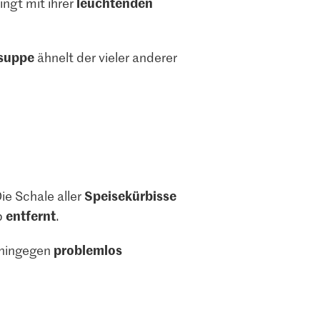
leuchtenden
ingt mit ihrer
suppe
ähnelt der vieler anderer
Speisekürbisse
ie Schale aller
entfernt
b
.
problemlos
 hingegen