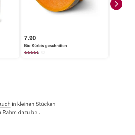
7.90
6.50
Bio Kürbis geschnitten
Da Emilio Z
83
12
auch
in kleinen Stücken
n Rahm dazu bei.