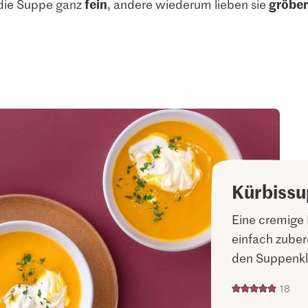
fein
gröber
 die Suppe ganz
, andere wiederum lieben sie
Kürbiss
Eine cremige 
einfach zube
den Suppenkla
18