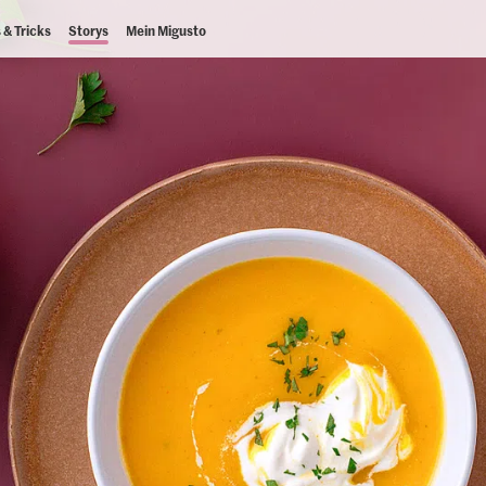
 & Tricks
Storys
Mein Migusto