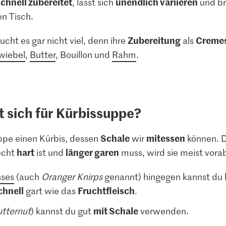
schnell zubereitet
unendlich variieren
, lässt sich
und br
n Tisch.
Zubereitung
Creme
cht es gar nicht viel, denn ihre
als
wiebel
,
Butter
, Bouillon und
Rahm
.
t sich für Kürbissuppe?
Schale
mitessen
ppe einen Kürbis, dessen
wir
können. D
hart
länger garen
recht
ist und
muss, wird sie meist vora
sses
(auch
Oranger Knirps
genannt) hingegen kannst du
chnell
Fruchtfleisch
gart wie das
.
mit Schale
tternut
) kannst du gut
verwenden.