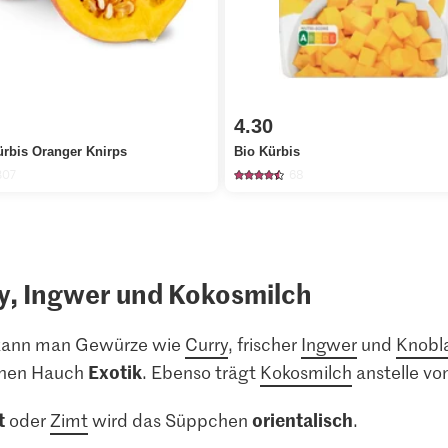
4.30
ürbis Oranger Knirps
Bio Kürbis
307
68
y, Ingwer und Kokosmilch
 kann man Gewürze wie
Curry
, frischer
Ingwer
und
Knobl
Exotik
einen Hauch
. Ebenso trägt
Kokosmilch
anstelle vo
t
orientalisch
oder
Zimt
wird das Süppchen
.