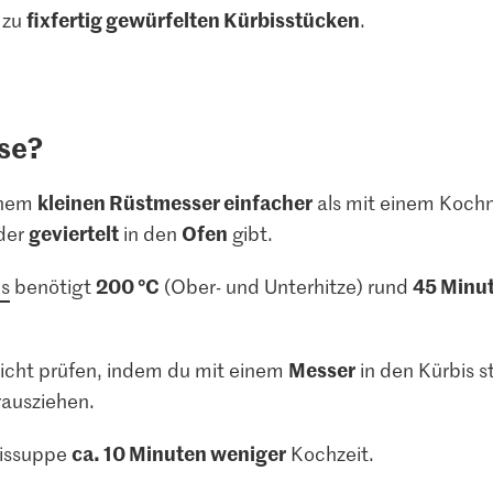
fixfertig gewürfelten Kürbisstücken
 zu
.
sse?
kleinen Rüstmesser einfacher
inem
als mit einem Kochm
geviertelt
Ofen
der
in den
gibt.
200 °C
45 Minu
s
benötigt
(Ober- und Unterhitze) rund
Messer
leicht prüfen, indem du mit einem
in den Kürbis st
rausziehen.
ca. 10 Minuten weniger
bissuppe
Kochzeit.