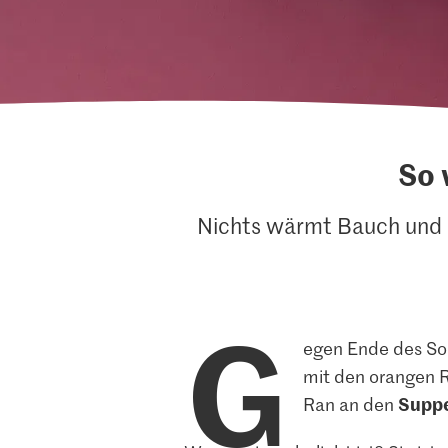
So 
Nichts wärmt Bauch und S
G
egen Ende des S
mit den orangen R
Supp
Ran an den