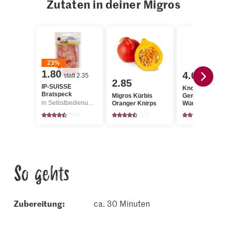
Zutaten in deiner Migros
23%
1.80
4.00
statt 2.35
2.85
IP-SUISSE
Knorr
Bratspeck
Migros Kürbis
Gemüsebouillo
in Selbstbedienung, Angebot gilt nur vom 6.8. bis 12.8.2026, solange Vorrat.
Oranger Knirps
Würfel
649
307
174
So gehts
Zubereitung:
ca. 30 Minuten