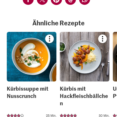
Ähnliche Rezepte
Bookmark
Bookmar
recipe
recipe
or
or
add
add
it
it
to
to
your
your
collections.
collection
Kürbissuppe mit
Kürbis mit
U
Nusscrunch
Hackfleischbällche
P
n
25 Min.
30 Min.