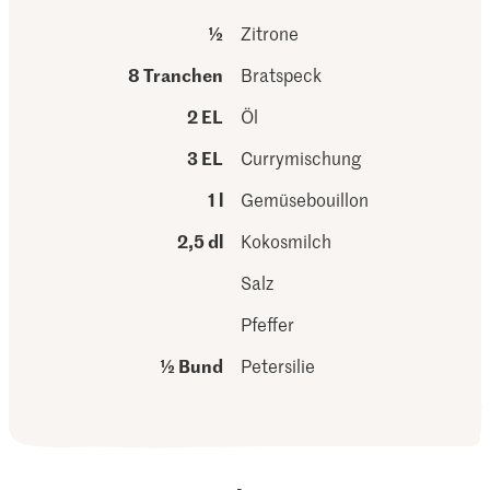
½
Zitrone
8 Tranchen
Bratspeck
2 EL
Öl
3 EL
Currymischung
1 l
Gemüsebouillon
2,5 dl
Kokosmilch
Salz
Pfeffer
½ Bund
Petersilie