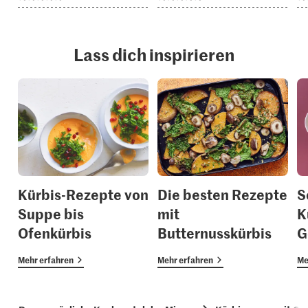
Lass dich inspirieren
Kürbis-Rezepte von
Die besten Rezepte
S
Suppe bis
mit
K
Ofenkürbis
Butternusskürbis
G
Mehr erfahren
Mehr erfahren
Me