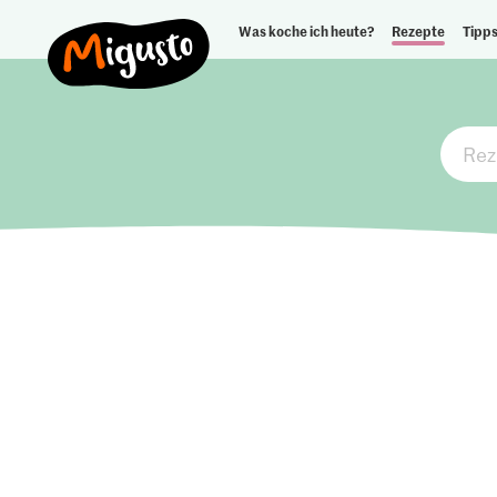
Was koche ich heute?
Rezepte
Tipps