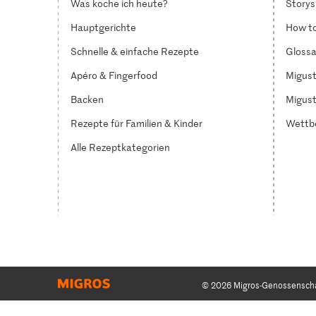
Was koche ich heute?
Storys
Hauptgerichte
How to
Schnelle & einfache Rezepte
Glossa
Apéro & Fingerfood
Migust
Backen
Migust
Rezepte für Familien & Kinder
Wettb
Alle Rezeptkategorien
© 2026 Migros-Genossensch