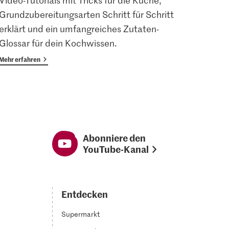
Video-Tutorials mit Tricks für die Küche,
Angem
Grundzubereitungsarten Schritt für Schritt
Magaz
erklärt und ein umfangreiches Zutaten-
Vorte
Glossar für dein Kochwissen.
Mehr erfahren
Mehr er
Abonniere den
YouTube-Kanal
Entdecken
Supermarkt