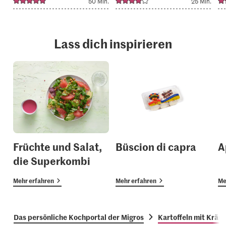
50 Min.
25 Min.
Lass dich inspirieren
Früchte und Salat,
Büscion di capra
A
die Superkombi
Mehr erfahren
Mehr erfahren
Me
Das persönliche Kochportal der Migros
Kartoffeln mit Kräu