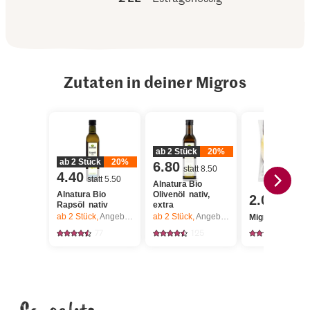
Zutaten in deiner Migros
ab 2 Stück
20%
ab 2 Stück
20%
6.80
statt 8.50
4.40
statt 5.50
Alnatura Bio
Alnatura Bio
Olivenöl nativ,
2.00
Rapsöl nativ
extra
ab 2
Stück,
Angebot gilt nur vom 6.8. bis 12.8.2026, solange Vorrat.
ab 2
Stück,
Angebot gilt nur vom 6.8. bis 12.8.2026, solange Vorrat.
Migros Chicoré
77
125
2265