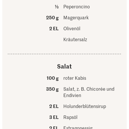
½
Peperoncino
250 g
Magerquark
2 EL
Olivenöl
Kräutersalz
Salat
100 g
roter Kabis
350 g
Salat, z. B. Chicorée und
Endivien
2 EL
Holunderblütensirup
3 EL
Rapsöl
2 EL
Estragonessig