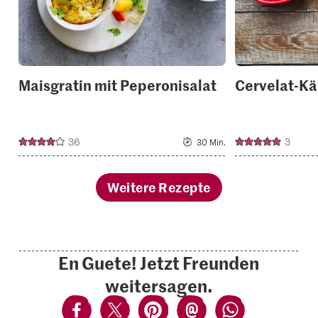
Maisgratin mit Peperonisalat
Cervelat-K
36
3
30 Min.
Weitere Rezepte
En Guete! Jetzt Freunden
weitersagen.