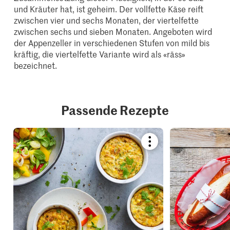
und Kräuter hat, ist geheim. Der vollfette Käse reift
zwischen vier und sechs Monaten, der viertelfette
zwischen sechs und sieben Monaten. Angeboten wird
der Appenzeller in verschiedenen Stufen von mild bis
kräftig, die viertelfette Variante wird als «räss»
bezeichnet.
Passende Rezepte
Bookmark
recipe
or
add
it
to
your
collections.