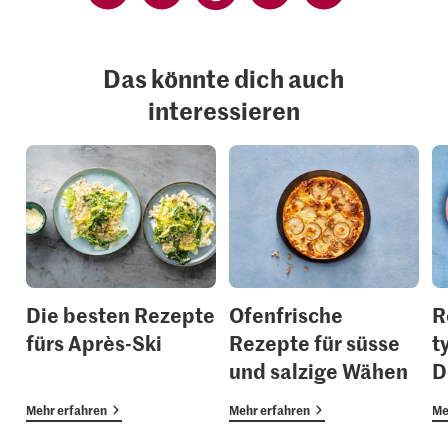
Das könnte dich auch
interessieren
Die besten Rezepte
Ofenfrische
R
fürs Après-Ski
Rezepte für süsse
t
und salzige Wähen
D
Mehr erfahren
Mehr erfahren
Me