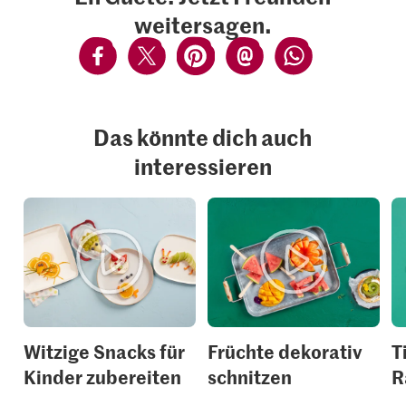
weitersagen.
Das könnte dich auch
interessieren
Witzige Snacks für
Früchte dekorativ
T
Kinder zubereiten
schnitzen
R