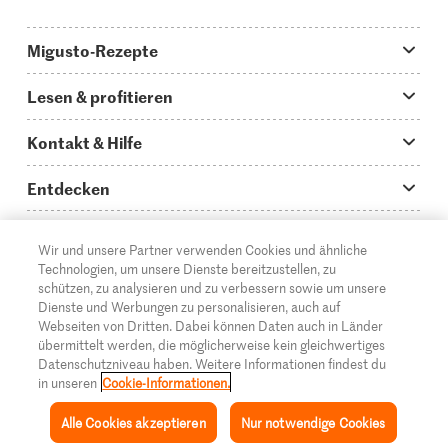
Migusto-Rezepte
Migusto App
Lesen & profitieren
Was koche ich heute?
Tipps & Tricks
Kontakt & Hilfe
Hauptgerichte
Storys
Fragen zu Migusto
Entdecken
Schnelle & einfache Rezepte
How to-Videos
Infos zum Kochen mit Migusto
Supermarkt
Wir und unsere Partner verwenden Cookies und ähnliche
Apéro & Fingerfood
DE
Glossar
FR
IT
Kontakt
Migros Online
Technologien, um unsere Dienste bereitzustellen, zu
schützen, zu analysieren und zu verbessern sowie um unsere
Backen
Migusto Login
Mediadaten Werbetreibende
Über die Migros
Dienste und Werbungen zu personalisieren, auch auf
Webseiten von Dritten. Dabei können Daten auch in Länder
Rezepte für Familien & Kinder
Migusto Printmagazin
Impressum
übermittelt werden, die möglicherweise kein gleichwertiges
Filialen
© 2026 Migros-Genossenschafts-Bund
Datenschutzniveau haben. Weitere Informationen findest du
Alle Rezeptkategorien
Wettbewerbe
in unseren
Cookie-Informationen.
Rechtliche Hinweise
Cumulus
Alle Cookies akzeptieren
Nur notwendige Cookies
Datenschutz
Migros-Magazin
Inspiration
Sammlung
Rezepte
Mein Migusto
Menü