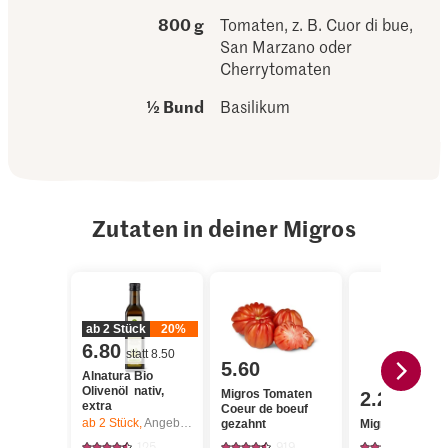
800 g
Tomaten, z. B. Cuor di bue,
San Marzano oder
Cherrytomaten
½ Bund
Basilikum
Zutaten in deiner Migros
ab 2 Stück
20%
6.80
statt 8.50
5.60
Alnatura Bio
Olivenöl nativ,
Migros Tomaten
2.20
extra
Coeur de boeuf
ab 2
Stück,
Angebot gilt nur vom 6.8. bis 12.8.2026, solange Vorrat.
gezahnt
Migros Basilik
125
919
650