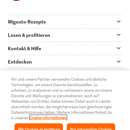
Migusto-Rezepte
Migusto App
Lesen & profitieren
Was koche ich heute?
Tipps & Tricks
Kontakt & Hilfe
Hauptgerichte
Storys
Fragen zu Migusto
Entdecken
Schnelle & einfache Rezepte
How to-Videos
Infos zum Kochen mit Migusto
Supermarkt
Wir und unsere Partner verwenden Cookies und ähnliche
Apéro & Fingerfood
DE
Glossar
FR
IT
Kontakt
Migros Online
Technologien, um unsere Dienste bereitzustellen, zu
schützen, zu analysieren und zu verbessern sowie um unsere
Backen
Migusto Login
Mediadaten Werbetreibende
Über die Migros
Dienste und Werbungen zu personalisieren, auch auf
Webseiten von Dritten. Dabei können Daten auch in Länder
Rezepte für Familien & Kinder
Migusto Printmagazin
Impressum
übermittelt werden, die möglicherweise kein gleichwertiges
Filialen
© 2026 Migros-Genossenschafts-Bund
Datenschutzniveau haben. Weitere Informationen findest du
Alle Rezeptkategorien
Wettbewerbe
in unseren
Cookie-Informationen.
Rechtliche Hinweise
Cumulus
Alle Cookies akzeptieren
Nur notwendige Cookies