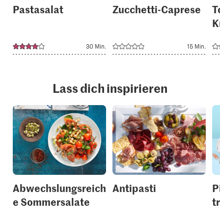
Pastasalat
Zucchetti-Caprese
T
K
30 Min.
15 Min.
Lass dich inspirieren
Abwechslungsreich
Antipasti
P
e Sommersalate
t