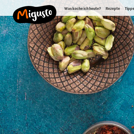
Was koche ich heute?
Rezepte
Tipps