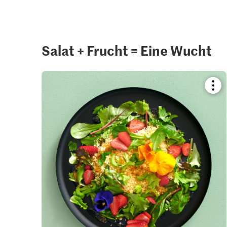
Salat + Frucht = Eine Wucht
Boo
reci
or
add
it
to
your
colle