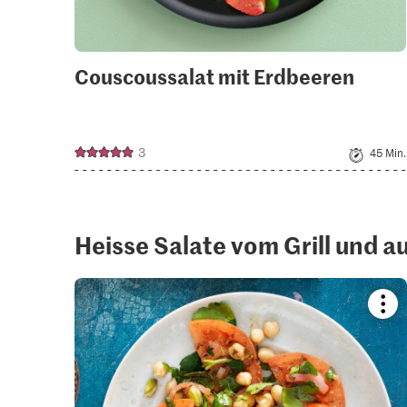
Couscoussalat mit Erdbeeren
3
45 Min.
Heisse Salate vom Grill und 
Boo
reci
or
add
it
to
your
colle