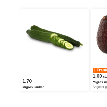
1 Fran
1.00
st
1.70
Migros A
Migros Gurken