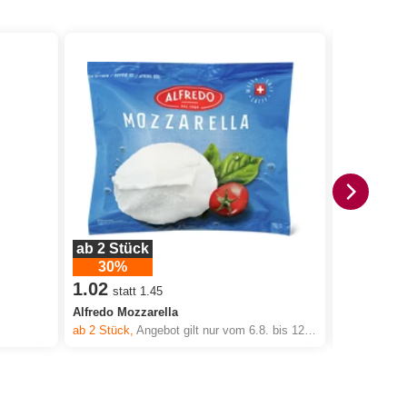
ab 2 Stück
30%
1.02
statt 1.45
4.50
Alfredo Mozzarella
ab 2
Stück,
Angebot gilt nur vom 6.8. bis 12.8.2026, solange Vorrat.
Migros Che