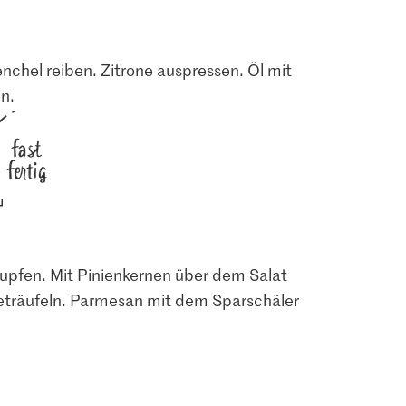
nchel reiben. Zitrone auspressen. Öl mit
en.
fast
fertig
zupfen. Mit Pinienkernen über dem Salat
 beträufeln. Parmesan mit dem Sparschäler