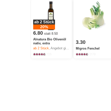
ab 2 Stück
20%
6.80
statt 8.50
Alnatura Bio Olivenöl
3.30
nativ, extra
ab 2
Stück,
Angebot gilt nur vom 6.8. bis 12.8.2026, solange Vorrat.
Migros Fenchel
125
2178