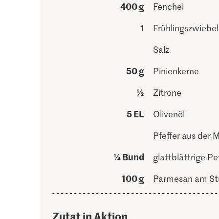
400 g
Fenchel
1
Frühlingszwiebel
Salz
50 g
Pinienkerne
½
Zitrone
5 EL
Olivenöl
Pfeffer aus der 
¼ Bund
glattblättrige Pet
100 g
Parmesan am St
Zutat in Aktion