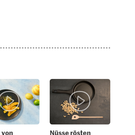
1.05
1.60
Jura Sel Salz jodiert &
glatt
fluoridiert
Migros Bundzwiebeln
7
1235
2611
 von
Nüsse rösten