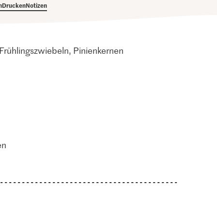
h
Drucken
Notizen
 Frühlingszwiebeln, Pinienkernen
en