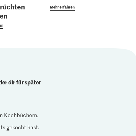
früchten
Mehr erfahren
ben
en
er dir für später
len Kochbüchern.
ts gekocht hast.