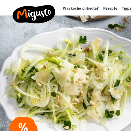
Was koche ich heute?
Rezepte
Tipps